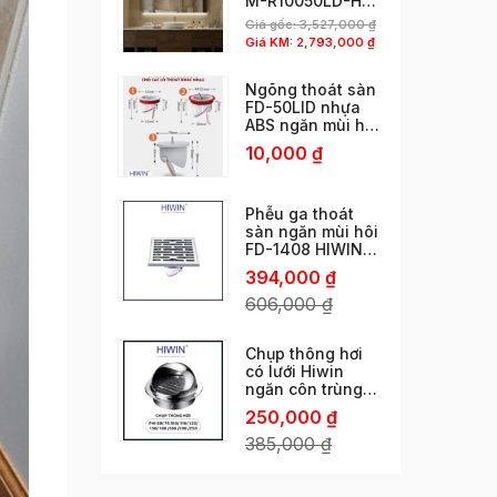
M-R10050LD-H
phun cát viền độc
Giá gốc:
3,527,000
₫
đáo
Giá KM:
2,793,000
₫
Ngõng thoát sàn
FD-50LID nhựa
ABS ngăn mùi hôi
cống thoát nhanh
10,000
₫
chống côn trùng
chống trào ngược
Phễu ga thoát
sàn ngăn mùi hôi
FD-1408 HIWIN
ngăn mùi vượt trội
394,000
₫
606,000
₫
Chụp thông hơi
có lưới Hiwin
ngăn côn trùng
phi 60/ 76 /80/
250,000
₫
110/ 120/ 150 /160
/180 /200 /250
385,000
₫