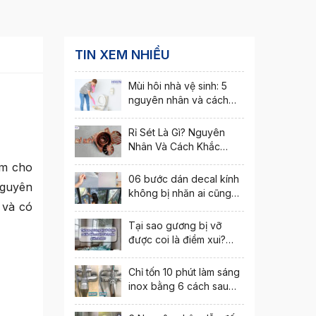
TIN XEM NHIỀU
Mùi hôi nhà vệ sinh: 5
nguyên nhân và cách
khắc phục nhanh nhất
Rỉ Sét Là Gì? Nguyên
Nhân Và Cách Khắc
Phục Hiện Tượng Rỉ Sét
ểm cho
06 bước dán decal kính
nguyên
không bị nhăn ai cũng
 và có
thực hiện được
Tại sao gương bị vỡ
được coi là điềm xui?
Cách hóa giải ra sao?
Chỉ tốn 10 phút làm sáng
inox bằng 6 cách sau
đây