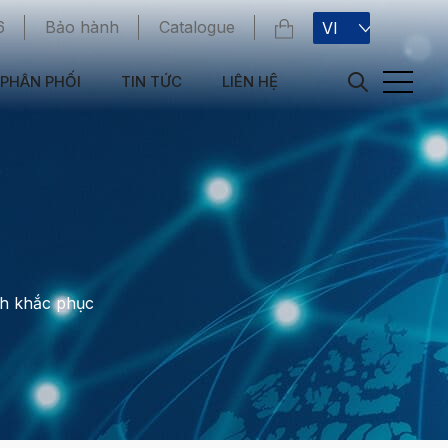
6
Bảo hành
Catalogue
VI
PHÂN PHỐI
TIN TỨC
LIÊN HỆ
ch khắc phục