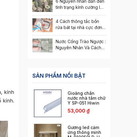
6 Nguyên nhân dẫn đến
tình trạng kính cường lực
bị nứt vỡ
4 Cách thông tắc bồn
rửa bát tại nhà cực đơn
giản
Nước Cống Trào Ngược :
Nguyên Nhân Và Cách
Xử Lý Hiệu Quả
SẢN PHẨM NỔI BẬT
, kính
Gioăng chắn
nước nhà tắm chữ
 kính.
Y SP-051 Hiwin
53,000
₫
Gương led cảm
ứng thông minh