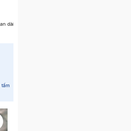
an dài
i tấm