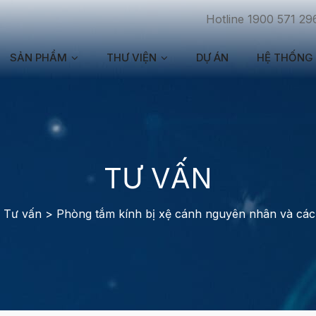
Hotline 1900 571 29
SẢN PHẨM
THƯ VIỆN
DỰ ÁN
HỆ THỐNG 
TƯ VẤN
>
Tư vấn
>
Phòng tắm kính bị xệ cánh nguyên nhân và cá