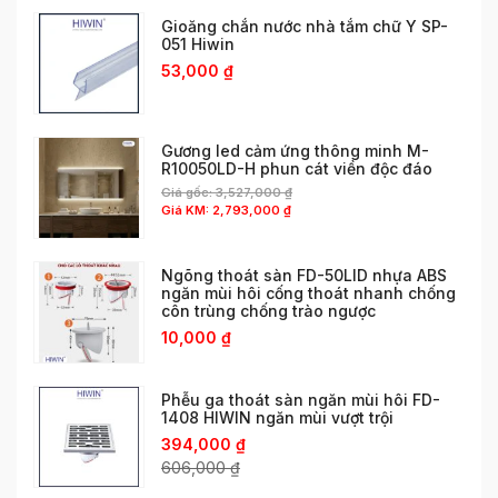
Gioăng chắn nước nhà tắm chữ Y SP-
051 Hiwin
53,000
₫
Gương led cảm ứng thông minh M-
R10050LD-H phun cát viền độc đáo
Giá gốc:
3,527,000
₫
Giá KM:
2,793,000
₫
Ngõng thoát sàn FD-50LID nhựa ABS
ngăn mùi hôi cống thoát nhanh chống
côn trùng chống trào ngược
10,000
₫
Phễu ga thoát sàn ngăn mùi hôi FD-
1408 HIWIN ngăn mùi vượt trội
394,000
₫
606,000
₫