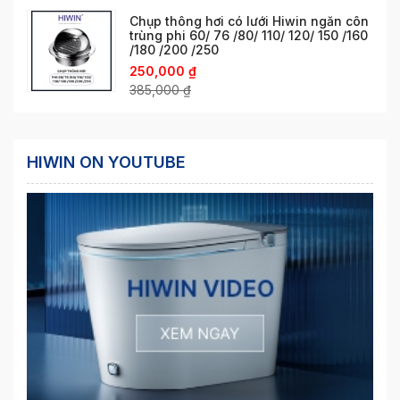
Chụp thông hơi có lưới Hiwin ngăn côn
trùng phi 60/ 76 /80/ 110/ 120/ 150 /160
/180 /200 /250
250,000
₫
385,000
₫
HIWIN ON YOUTUBE