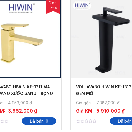
Giảm
-20%
AVABO HIWIN KF-1311 MẠ
VÒI LAVABO HIWIN KF-131
VÀNG XƯỚC SANG TRỌNG
ĐEN MỜ
c:
4,953,000
₫
Giá gốc:
7,387,000
₫
KM:
3,962,000
₫
Giá KM:
5,910,000
₫
Đã bán: 0
Đã bán
0
out