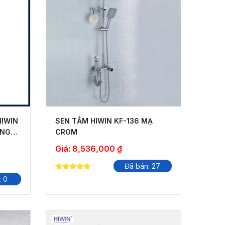
HIWIN
SEN TẮM HIWIN KF-136 MẠ
ÁNG
CROM
Giá:
8,536,000
₫
Đã bán: 27
5.00
: 0
out of 5