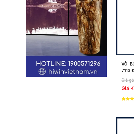
VÒI B
7113
Giá gố
Giá 
5.00
out of