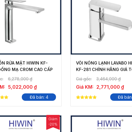
ỒN RỬA MẶT HIWIN KF-
VÒI NÓNG LẠNH LAVABO H
 ĐỒNG MẠ CROM CAO CẤP
KF-281 CHÍNH HÃNG GIÁ 
c:
6,278,000
₫
Giá gốc:
3,464,000
₫
KM:
5,022,000
₫
Giá KM:
2,771,000
₫
Đã bán: 4
Đã bán
5.00
 5
out of 5
Giảm
-20%