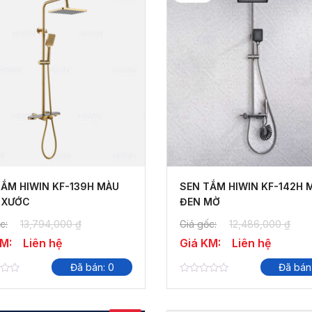
TẮM HIWIN KF-139H MÀU
SEN TẮM HIWIN KF-142H 
 XƯỚC
ĐEN MỜ
c:
13,794,000
₫
Giá gốc:
12,486,000
₫
KM:
Liên hệ
Giá KM:
Liên hệ
Đã bán: 0
Đã bán
0
out
of
5