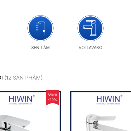
SEN TẮM
VÒI LAVABO
I
(12 SẢN PHẨM)
Giảm
-20%