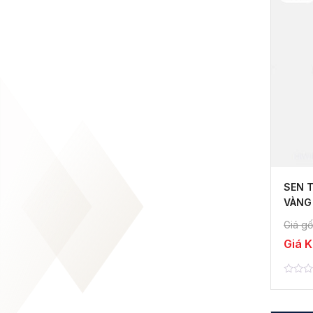
SEN 
VÀNG
Giá gố
Giá 
0
out
of
5