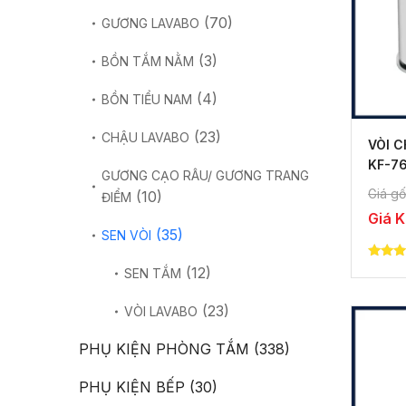
(70)
GƯƠNG LAVABO
(3)
BỒN TẮM NẰM
(4)
BỒN TIỂU NAM
(23)
CHẬU LAVABO
VÒI C
KF-7
GƯƠNG CẠO RÂU/ GƯƠNG TRANG
Giá gố
(10)
ĐIỂM
Giá 
(35)
SEN VÒI
5.00
(12)
SEN TẮM
out of
(23)
VÒI LAVABO
PHỤ KIỆN PHÒNG TẮM
(338)
PHỤ KIỆN BẾP
(30)