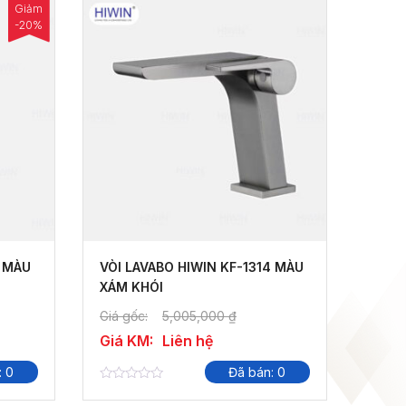
Giảm
-20%
3 MÀU
VÒI LAVABO HIWIN KF-1314 MÀU
XÁM KHÓI
Giá gốc:
5,005,000
₫
Giá KM:
Liên hệ
: 0
Đã bán: 0
0
out