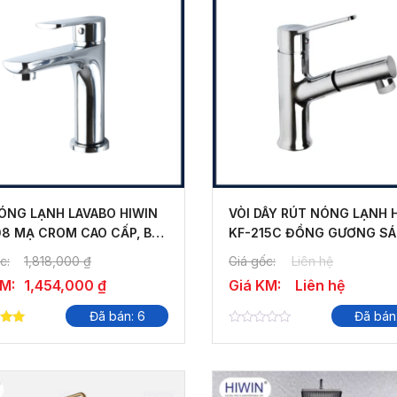
NÓNG LẠNH LAVABO HIWIN
VÒI DÂY RÚT NÓNG LẠNH 
08 MẠ CROM CAO CẤP, BỀN
KF-215C ĐỒNG GƯƠNG S
BÓNG
c:
1,818,000
₫
Giá gốc:
Liên hệ
KM:
1,454,000
₫
Giá KM:
Liên hệ
Đã bán: 6
Đã bán
0
 5
out
of
5