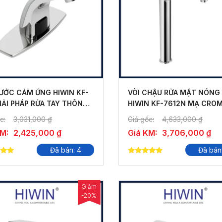
NƯỚC CẢM ỨNG HIWIN KF-
VÒI CHẬU RỬA MẶT NÓNG
IẢI PHÁP RỬA TAY THÔNG
HIWIN KF-7612N MẠ CRO
SÁNG ĐẸP
c:
3,031,000
₫
Giá gốc:
4,633,000
₫
KM:
2,425,000
₫
Giá KM:
3,706,000
₫
Đã bán: 4
Đã bán
5.00
 5
out of 5
Giảm
-20%