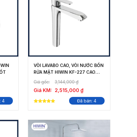
IWIN
VÒI LAVABO CAO, VÒI NƯỚC BỒN
TỐT
RỬA MẶT HIWIN KF-227 CAO
CẤP
Giá gốc:
3,144,000
₫
Giá KM:
2,515,000
₫
: 4
Đã bán: 4
5.00
out of 5