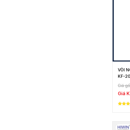
VÒI 
KF-2
BỈ
Giá gố
Giá 
5.00
out of