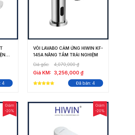
ẶT
VÒI LAVABO CẢM ỨNG HIWIN KF-
IỆN
145A NÂNG TẦM TRẢI NGHIỆM
Giá gốc:
4,070,000
₫
Giá KM:
3,256,000
₫
: 4
Đã bán: 4
5.00
out of 5
Giảm
Giảm
-20%
-20%