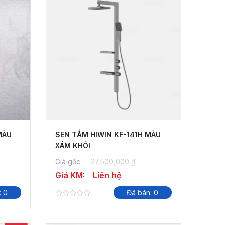
MÀU
SEN TẮM HIWIN KF-141H MÀU
XÁM KHÓI
Giá gốc:
27,500,000
₫
Giá KM:
Liên hệ
: 0
Đã bán: 0
0
out
of
5