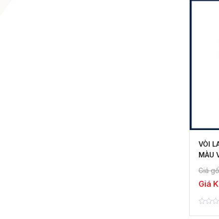
VÒI L
MÀU 
Giá gố
Giá 
0
out