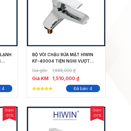
 LẠNH
BỘ VÒI CHẬU RỬA MẶT HIWIN
M
KF-40004 TIỆN NGHI VƯỢT
TRỘI
Giá gốc:
1,888,000
₫
Giá KM:
1,510,000
₫
: 4
Đã bán: 4
5.00
out of 5
Giảm
Giảm
-20%
-20%