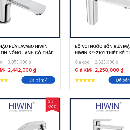
HẬU RỬA LAVABO HIWIN
BỘ VÒI NƯỚC BỒN RỬA M
611N NÓNG LẠNH CỔ THẤP
HIWIN KF-2101 THIẾT KẾ T
DỤNG
c:
3,053,000
₫
Giá gốc:
2,823,000
₫
KM:
2,442,000
₫
Giá KM:
2,258,000
₫
Đã bán: 4
Đã bán
5.00
 5
out of 5
Giảm
-20%