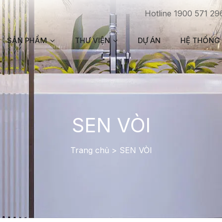
Hotline 1900 571 29
SẢN PHẨM
THƯ VIỆN
DỰ ÁN
HỆ THỐNG 
SEN VÒI
Trang chủ
>
SEN VÒI