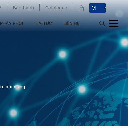
6
Bảo hành
Catalogue
VI
PHÂN PHỐI
TIN TỨC
LIÊN HỆ
in tắm đứng