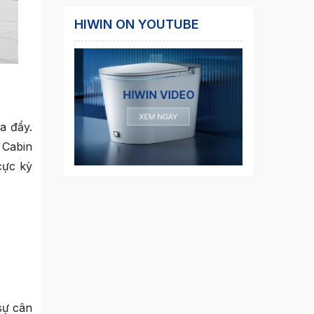
HIWIN ON YOUTUBE
a đẩy.
 Cabin
cực kỳ
sự cân