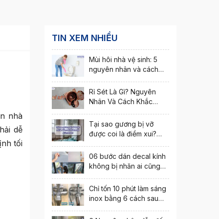
TIN XEM NHIỀU
Mùi hôi nhà vệ sinh: 5
nguyên nhân và cách
khắc phục nhanh nhất
Rỉ Sét Là Gì? Nguyên
Nhân Và Cách Khắc
Phục Hiện Tượng Rỉ Sét
ăn nhà
Tại sao gương bị vỡ
hải dễ
được coi là điềm xui?
nh tối
Cách hóa giải ra sao?
06 bước dán decal kính
không bị nhăn ai cũng
thực hiện được
Chỉ tốn 10 phút làm sáng
inox bằng 6 cách sau
đây