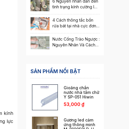
6 Nguyên nhân dẫn đến
tình trạng kính cường lực
bị nứt vỡ
4 Cách thông tắc bồn
rửa bát tại nhà cực đơn
giản
Nước Cống Trào Ngược :
Nguyên Nhân Và Cách
Xử Lý Hiệu Quả
SẢN PHẨM NỔI BẬT
Gioăng chắn
nước nhà tắm chữ
Y SP-051 Hiwin
53,000
₫
m kính
Gương led cảm
ng lực
ứng thông minh