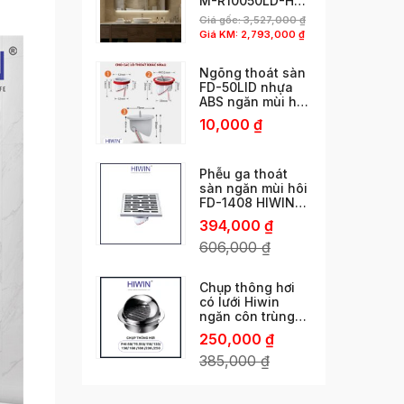
M-R10050LD-H
phun cát viền độc
Giá gốc:
3,527,000
₫
đáo
Giá KM:
2,793,000
₫
Ngõng thoát sàn
FD-50LID nhựa
ABS ngăn mùi hôi
cống thoát nhanh
10,000
₫
chống côn trùng
chống trào ngược
Phễu ga thoát
sàn ngăn mùi hôi
FD-1408 HIWIN
ngăn mùi vượt trội
394,000
₫
606,000
₫
Chụp thông hơi
có lưới Hiwin
ngăn côn trùng
phi 60/ 76 /80/
250,000
₫
110/ 120/ 150 /160
/180 /200 /250
385,000
₫