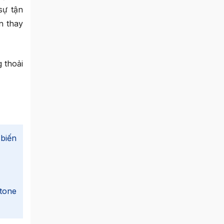
sự tận
n thay
 thoải
 biến
tone