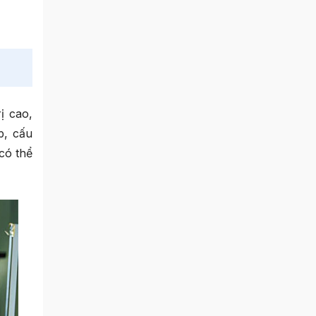
rị cao,
p, cấu
có thể