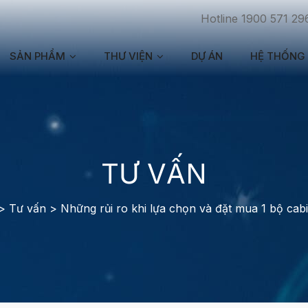
Hotline 1900 571 29
SẢN PHẨM
THƯ VIỆN
DỰ ÁN
HỆ THỐNG 
TƯ VẤN
>
Tư vấn
>
Những rủi ro khi lựa chọn và đặt mua 1 bộ cab