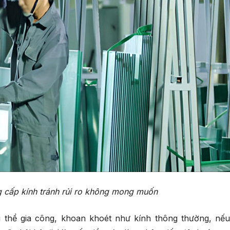
g cấp kính tránh rủi ro không mong muốn
g thể gia công, khoan khoét như kính thông thường, nếu 