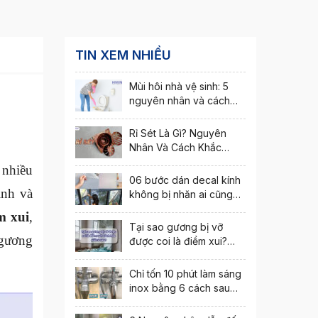
TIN XEM NHIỀU
Mùi hôi nhà vệ sinh: 5
nguyên nhân và cách
khắc phục nhanh nhất
Rỉ Sét Là Gì? Nguyên
Nhân Và Cách Khắc
Phục Hiện Tượng Rỉ Sét
 nhiều
06 bước dán decal kính
inh và
không bị nhăn ai cũng
thực hiện được
m xui
,
Tại sao gương bị vỡ
 gương
được coi là điềm xui?
Cách hóa giải ra sao?
Chỉ tốn 10 phút làm sáng
inox bằng 6 cách sau
đây