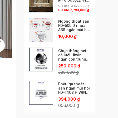
M-R10050LD-H
phun cát viền độc
Giá gốc:
3,527,000
₫
đáo
Giá KM:
2,793,000
₫
Ngõng thoát sàn
FD-50LID nhựa
ABS ngăn mùi hôi
cống thoát nhanh
10,000
₫
chống côn trùng
chống trào ngược
Chụp thông hơi
có lưới Hiwin
ngăn côn trùng
phi 60/ 76 /80/
250,000
₫
110/ 120/ 150 /160
/180 /200 /250
385,000
₫
Phễu ga thoát
sàn ngăn mùi hôi
FD-1408 HIWIN
ngăn mùi vượt trội
394,000
₫
606,000
₫