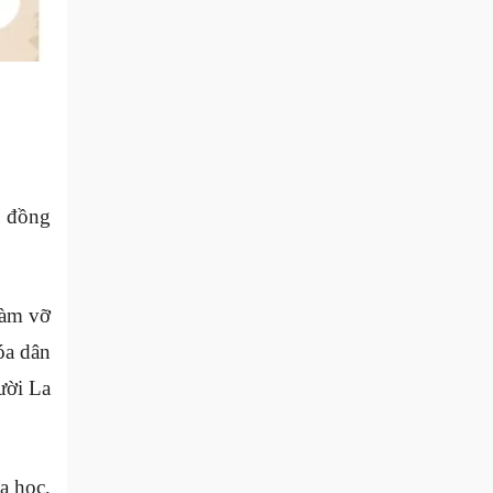
ỡ đồng
Làm vỡ
óa dân
ười La
a học,