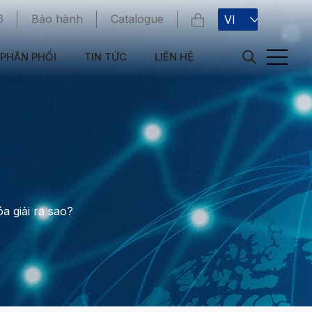
6
Bảo hành
Catalogue
VI
PHÂN PHỐI
TIN TỨC
LIÊN HỆ
a giải ra sao?