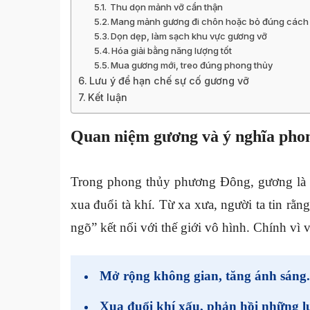
Thu dọn mảnh vỡ cẩn thận
Mang mảnh gương đi chôn hoặc bỏ đúng cách
Dọn dẹp, làm sạch khu vực gương vỡ
Hóa giải bằng năng lượng tốt
Mua gương mới, treo đúng phong thủy
Lưu ý để hạn chế sự cố gương vỡ
Kết luận
Quan niệm gương và ý nghĩa pho
Trong phong thủy phương Đông, gương là v
xua đuổi tà khí. Từ xa xưa, người ta tin r
ngõ” kết nối với thế giới vô hình. Chính vì
Mở rộng không gian, tăng ánh sáng.
Xua đuổi khí xấu, phản hồi những lu