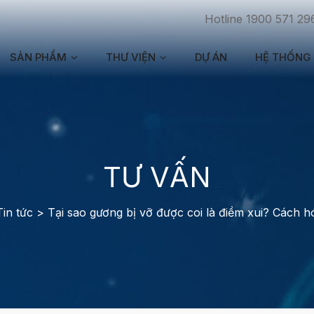
Hotline 1900 571 29
SẢN PHẨM
THƯ VIỆN
DỰ ÁN
HỆ THỐNG 
TƯ VẤN
Tin tức
>
Tại sao gương bị vỡ được coi là điềm xui? Cách hó