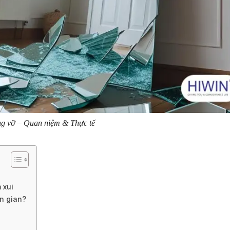
g vỡ – Quan niệm & Thực tế
 xui
n gian?