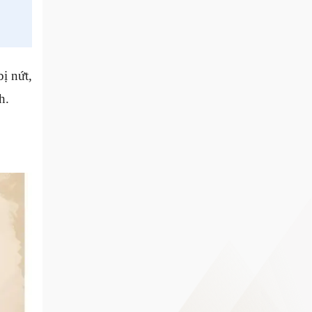
ị nứt,
h.