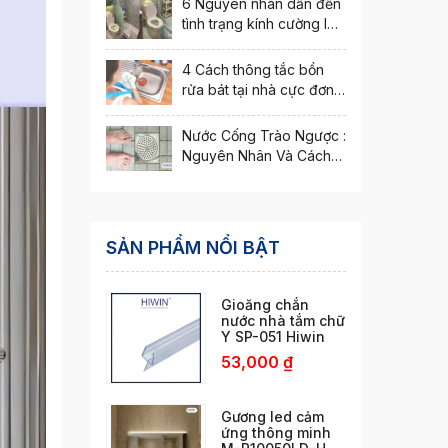
6 Nguyên nhân dẫn đến
tình trạng kính cường lực
bị nứt vỡ
4 Cách thông tắc bồn
rửa bát tại nhà cực đơn
giản
Nước Cống Trào Ngược :
Nguyên Nhân Và Cách
Xử Lý Hiệu Quả
SẢN PHẨM NỔI BẬT
Gioăng chắn
nước nhà tắm chữ
Y SP-051 Hiwin
53,000
₫
Gương led cảm
ứng thông minh