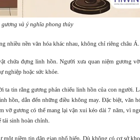
 gương và ý nghĩa phong thủy
rong nhiều nền văn hóa khác nhau, không chỉ riêng châu Á.
ật chứa đựng linh hồn. Người xưa quan niệm gương v
sự nghiệp hoặc sức khỏe.
ười ta tin rằng gương phản chiếu linh hồn của con người. 
inh hồn, dẫn đến những điều không may. Đặc biệt, văn h
àm vỡ gương có thể mang lại vận xui kéo dài 7 năm, vì ng
 tái sinh hoàn chỉnh.
ư một niềm tin dân gian phổ biến. Dù không có cơ sở kho