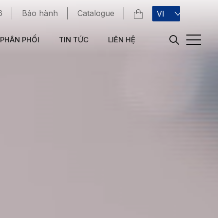
6
Bảo hành
Catalogue
VI
PHÂN PHỐI
TIN TỨC
LIÊN HỆ