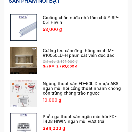
SẢN PHẨM NỔI BẬT
Gioăng chắn nước nhà tắm chữ Y SP-
051 Hiwin
53,000
₫
Gương led cảm ứng thông minh M-
R10050LD-H phun cát viền độc đáo
Giá gốc:
3,527,000
₫
Giá KM:
2,793,000
₫
Ngõng thoát sàn FD-50LID nhựa ABS
ngăn mùi hôi cống thoát nhanh chống
côn trùng chống trào ngược
10,000
₫
Phễu ga thoát sàn ngăn mùi hôi FD-
1408 HIWIN ngăn mùi vượt trội
394,000
₫