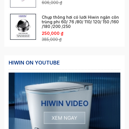
606,000
₫
Chụp thông hơi có lưới Hiwin ngăn côn
trùng phi 60/ 76 /80/ 110/ 120/ 150 /160
/180 /200 /250
250,000
₫
385,000
₫
HIWIN ON YOUTUBE