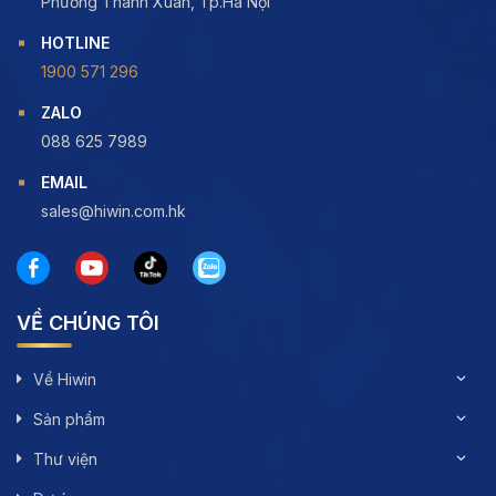
Phường Thanh Xuân, Tp.Hà Nội
HOTLINE
1900 571 296
ZALO
088 625 7989
EMAIL
sales@hiwin.com.hk
VỀ CHÚNG TÔI
Về Hiwin
Sản phẩm
Thư viện