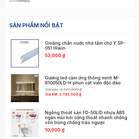
SẢN PHẨM NỔI BẬT
Gioăng chắn nước nhà tắm chữ Y SP-
051 Hiwin
53,000
₫
Gương led cảm ứng thông minh M-
R10050LD-H phun cát viền độc đáo
Giá gốc:
3,527,000
₫
Giá KM:
2,793,000
₫
Ngõng thoát sàn FD-50LID nhựa ABS
ngăn mùi hôi cống thoát nhanh chống
côn trùng chống trào ngược
10,000
₫