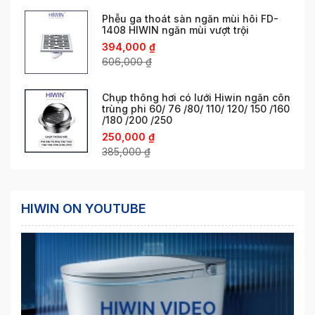
Phễu ga thoát sàn ngăn mùi hôi FD-
1408 HIWIN ngăn mùi vượt trội
394,000
₫
606,000
₫
Chụp thông hơi có lưới Hiwin ngăn côn
trùng phi 60/ 76 /80/ 110/ 120/ 150 /160
/180 /200 /250
250,000
₫
385,000
₫
HIWIN ON YOUTUBE