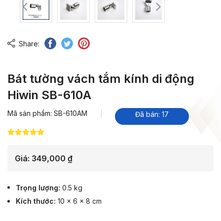
Share:
Bát tường vách tắm kính di động
Hiwin SB-610A
Mã sản phẩm: SB-610AM
Đã bán: 17
5.00
7
trên 5
dựa trên
đánh giá
Giá:
349,000
₫
Trọng lượng
0.5 kg
Kích thước
10 × 6 × 8 cm