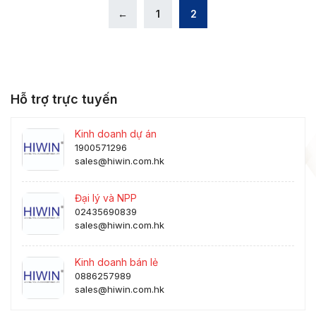
←
1
2
Hỗ trợ trực tuyến
Kinh doanh dự án
1900571296
sales@hiwin.com.hk
Đại lý và NPP
02435690839
sales@hiwin.com.hk
Kinh doanh bán lẻ
0886257989
sales@hiwin.com.hk