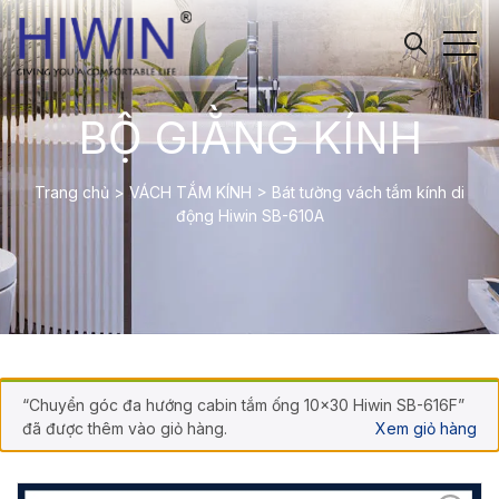
BỘ GIẰNG KÍNH
Trang chủ
>
VÁCH TẮM KÍNH
>
Bát tường vách tắm kính di
động Hiwin SB-610A
“Chuyển góc đa hướng cabin tắm ống 10×30 Hiwin SB-616F”
đã được thêm vào giỏ hàng.
Xem giỏ hàng