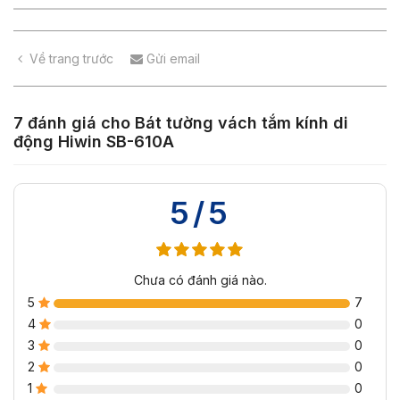
Về trang trước
Gửi email
7 đánh giá cho
Bát tường vách tắm kính di
động Hiwin SB-610A
5/5
Chưa có đánh giá nào.
5
7
4
0
3
0
2
0
1
0