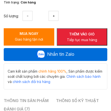
Tình trạng:
Còn hàng
Bát
Số lượng:
tường
vách
tắm
MUA NGAY
kính
THÊM VÀO GIỎ
Giao hàng tận nơi
di
Tiếp tục mua hàng
động
Hiwin
Nhắn tin Zalo
SB-
610A
số
lượng
Cam kết sản phẩm
chính hãng 100%
, Sản phẩm được kiểm
soát chất lượng bởi các chuyên gia.
Chính sách bảo hành
và
chính sách đổi trả hàng
THÔNG TIN SẢN PHẨM
THÔNG SỐ KỸ THUẬT
ĐÁNH GIÁ (7)