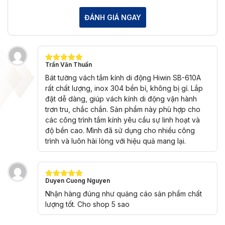
ĐÁNH GIÁ NGAY
Trần Văn Thuấn
Được xếp
hạng
5
5
Bát tường vách tắm kính di động Hiwin SB-610A
sao
rất chất lượng, inox 304 bền bỉ, không bị gỉ. Lắp
đặt dễ dàng, giúp vách kính di động vận hành
trơn tru, chắc chắn. Sản phẩm này phù hợp cho
các công trình tắm kính yêu cầu sự linh hoạt và
độ bền cao. Mình đã sử dụng cho nhiều công
trình và luôn hài lòng với hiệu quả mang lại.
Duyen Cuong Nguyen
Được xếp
hạng
5
5
Nhận hàng đúng như quảng cáo sản phẩm chất
sao
lượng tốt. Cho shop 5 sao