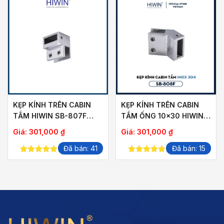
KẸP KÍNH TRÊN CABIN
KẸP KÍNH TRÊN CABIN
TẮM HIWIN SB-807F
TẮM ỐNG 10×30 HIWIN
ỐNG 10×30
SB-808F
Giá:
301,000
₫
Giá:
301,000
₫
Đã bán: 41
Đã bán: 15
5.00
out of
5.00
out of
5
5