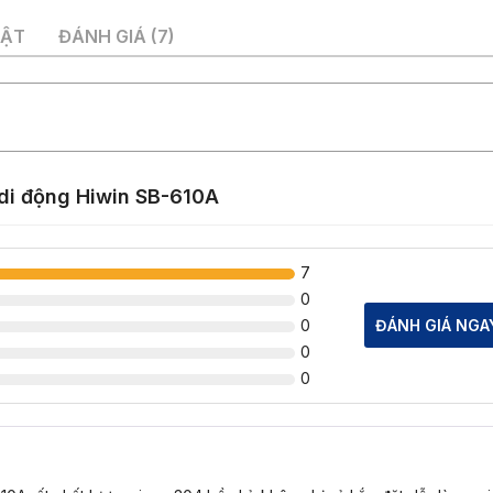
UẬT
ĐÁNH GIÁ (7)
 di động Hiwin SB-610A
7
0
0
ĐÁNH GIÁ NGA
0
0