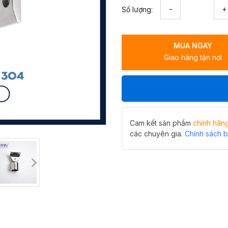
Bát
Số lượng:
tường
vách
tắm
MUA NGAY
kính
Giao hàng tận nơi
di
động
Hiwin
SB-
610A
số
lượng
Cam kết sản phẩm
chính hãn
các chuyên gia.
Chính sách 