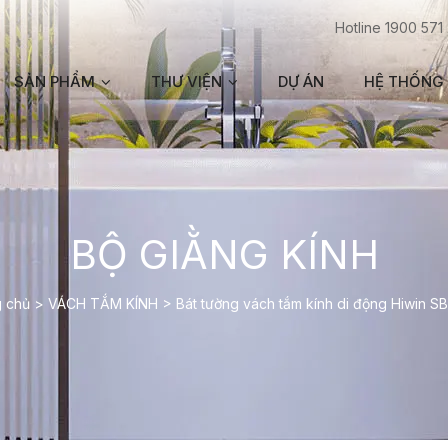
Hotline 1900 571
SẢN PHẨM
THƯ VIỆN
DỰ ÁN
HỆ THỐNG 
BỘ GIẰNG KÍNH
 chủ
>
VÁCH TẮM KÍNH
>
Bát tường vách tắm kính di động Hiwin S