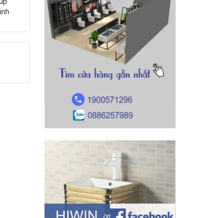
iúp
inh