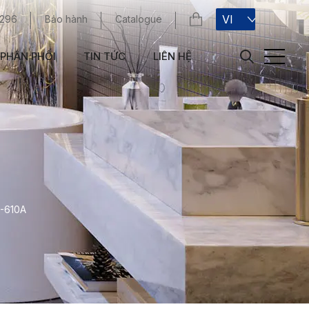
VI
 296
Bảo hành
Catalogue
PHÂN PHỐI
TIN TỨC
LIÊN HỆ
B-610A