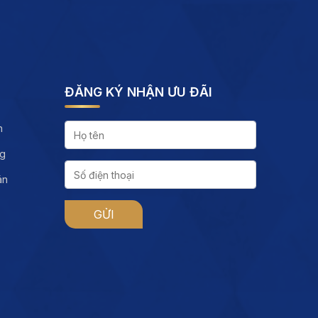
ĐĂNG KÝ NHẬN ƯU ĐÃI
h
ng
án