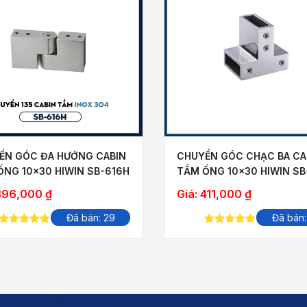
UYỂN GÓC ĐA HƯỚNG CABIN
CHUYỂN GÓC ĐA HƯỚN
M ỐNG 10×30 HIWIN SB-616F
TẮM ỐNG 10×30 HIWIN
á:
396,000
₫
Giá:
396,000
₫
Đã bán: 22
Đã b
5.00
out of
5.00
out of
5
5