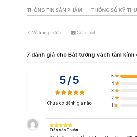
THÔNG TIN SẢN PHẨM
THÔNG SỐ KỸ TH
Về trang trước
Gửi email
7 đánh giá cho
Bát tường vách tắm kính
5
5/5
4
3
2
Chưa có đánh giá nào.
1
Trần Văn Thuấn
Được xếp
hạng
5
5