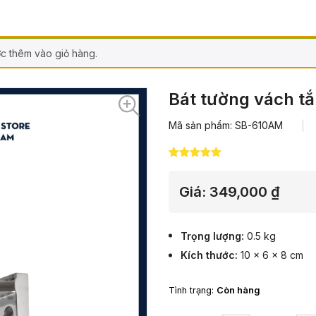
c thêm vào giỏ hàng.
Bát tường vách t
Mã sản phẩm: SB-610AM
5.00
7
trên 5
dựa trên
đánh giá
Giá:
349,000
₫
Trọng lượng
0.5 kg
Kích thước
10 × 6 × 8 cm
Tình trạng:
Còn hàng