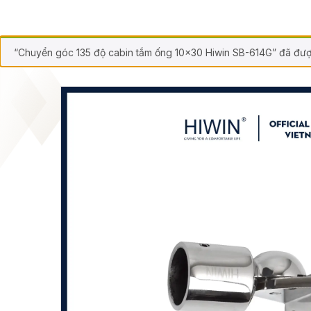
“Chuyển góc 135 độ cabin tắm ống 10×30 Hiwin SB-614G” đã đượ