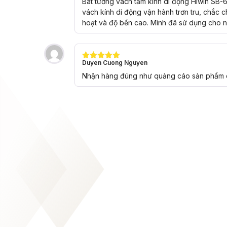
Bát tường vách tắm kính di động Hiwin SB-61
sao
vách kính di động vận hành trơn tru, chắc 
hoạt và độ bền cao. Mình đã sử dụng cho nhi
Duyen Cuong Nguyen
Được xếp
hạng
5
5
Nhận hàng đúng như quảng cáo sản phẩm ch
sao