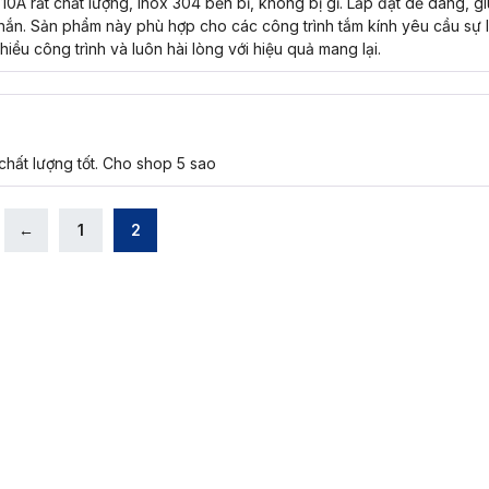
0A rất chất lượng, inox 304 bền bỉ, không bị gỉ. Lắp đặt dễ dàng, g
chắn. Sản phẩm này phù hợp cho các công trình tắm kính yêu cầu sự l
ều công trình và luôn hài lòng với hiệu quả mang lại.
ất lượng tốt. Cho shop 5 sao
←
1
2