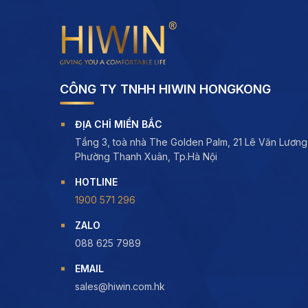
CÔNG TY TNHH HIWIN HONGKONG
ĐỊA CHỈ MIỀN BẮC
Tầng 3, toà nhà The Golden Palm, 21 Lê Văn Lương
Phường Thanh Xuân, Tp.Hà Nội
HOTLINE
1900 571 296
ZALO
088 625 7989
EMAIL
sales@hiwin.com.hk