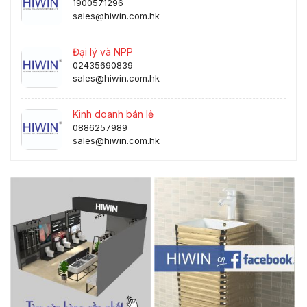
1900571296
sales@hiwin.com.hk
Đại lý và NPP
02435690839
sales@hiwin.com.hk
Kinh doanh bán lẻ
0886257989
sales@hiwin.com.hk