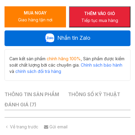
vách
tắm
MUA NGAY
kính
THÊM VÀO GIỎ
Giao hàng tận nơi
di
Tiếp tục mua hàng
động
Hiwin
Nhắn tin Zalo
SB-
610A
số
lượng
Cam kết sản phẩm
chính hãng 100%
, Sản phẩm được kiểm
soát chất lượng bởi các chuyên gia.
Chính sách bảo hành
và
chính sách đổi trả hàng
THÔNG TIN SẢN PHẨM
THÔNG SỐ KỸ THUẬT
ĐÁNH GIÁ (7)
Về trang trước
Gửi email