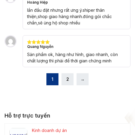
Hoàng Hiệp
Được xếp
hạng
5
5
lần đầu đặt nhưng rất ưng ý.shiper thân
sao
thiện,shop giao hàng nhanh.đóng gói chắc
chắn,sẽ ủng hộ shop nhiều
Quang Nguyễn
Được xếp
hạng
5
5
Sản phẩm ok, hàng như hình, giao nhanh, còn
sao
chất lượng thì phải để thời gian chứng minh
1
2
→
Hỗ trợ trực tuyến
Kinh doanh dự án