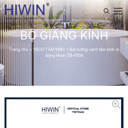
BỘ GIẰNG KÍNH
Trang chủ
>
VÁCH TẮM KÍNH
>
Bát tường vách tắm kính di
động Hiwin SB-610A