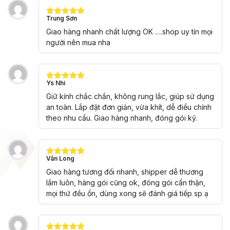
Trung Sơn
Được xếp
hạng
5
5
Giao hàng nhanh chất lượng OK ….shop uy tín mọi
sao
người nên mua nha
Ys Nhi
Được xếp
hạng
5
5
Giữ kính chắc chắn, không rung lắc, giúp sử dụng
sao
an toàn. Lắp đặt đơn giản, vừa khít, dễ điều chỉnh
theo nhu cầu. Giao hàng nhanh, đóng gói kỹ.
Vân Long
Được xếp
hạng
5
5
Giao hàng tương đối nhanh, shipper dễ thương
sao
lắm luôn, hàng gói cũng ok, đóng gói cẩn thận,
mọi thứ đều ổn, dùng xong sẽ đánh giá tiếp sp ạ