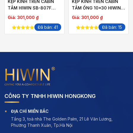
KẸP KÍNH TRÊN CABIN
KẸP KÍNH TRÊN CABIN
TẮM HIWIN SB-807F
TẮM ỐNG 10×30 HIWIN
ỐNG 10×30
SB-808F
Giá:
301,000
₫
Giá:
301,000
₫
Đã bán: 41
Đã bán: 15
5.00
out of
5.00
out of
5
5
CÔNG TY TNHH HIWIN HONGKONG
ĐỊA CHỈ MIỀN BẮC
Tầng 3, toà nhà The Golden Palm, 21 Lê Văn Lương,
Phường Thanh Xuân, Tp.Hà Nội