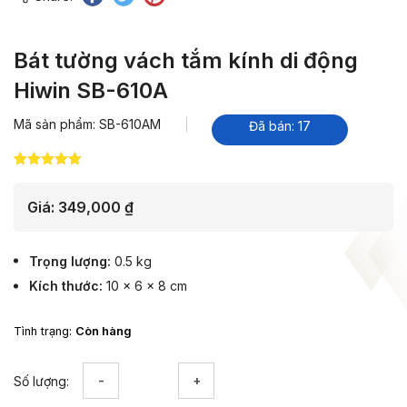
Bát tường vách tắm kính di động
Hiwin SB-610A
Mã sản phẩm: SB-610AM
Đã bán: 17
5.00
7
trên 5
dựa trên
đánh giá
Giá:
349,000
₫
Trọng lượng
0.5 kg
Kích thước
10 × 6 × 8 cm
Tình trạng:
Còn hàng
Bát
Số lượng:
tường