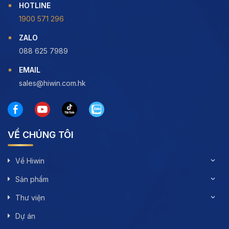
HOTLINE
1900 571 296
ZALO
088 625 7989
EMAIL
sales@hiwin.com.hk
VỀ CHÚNG TÔI
Về Hiwin
Sản phẩm
Thư viện
Dự án