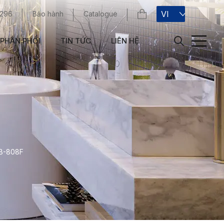
VI
 296
Bảo hành
Catalogue
PHÂN PHỐI
TIN TỨC
LIÊN HỆ
SB-808F