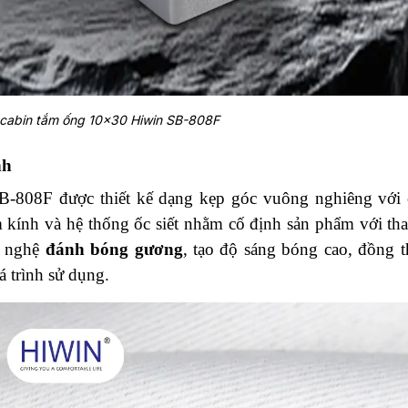
 cabin tắm ống 10×30 Hiwin SB-808F
nh
B-808F được thiết kế dạng kẹp góc vuông nghiêng với 
m kính và hệ thống ốc siết nhằm cố định sản phẩm với th
g nghệ
đánh bóng gương
, tạo độ sáng bóng cao, đồng t
 trình sử dụng.