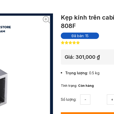
Kẹp kính trên cab
808F
Đã bán: 15
5.00
5
trên 5
dựa trên
đánh giá
Giá:
301,000
₫
Trọng lượng
0.5 kg
Tình trạng:
Còn hàng
Kẹp
Số lượng:
kính
trên
cabin