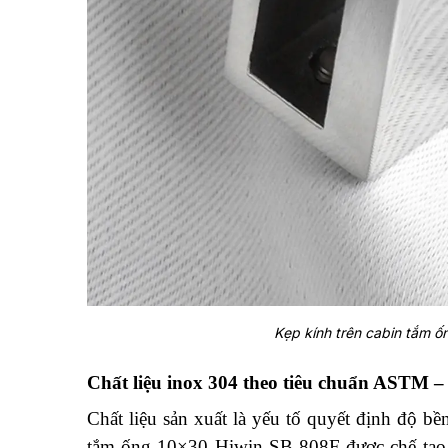
Kẹp kính trên cabin tắm 
Chất liệu inox 304 theo tiêu chuẩn ASTM –
Chất liệu sản xuất là yếu tố quyết định độ b
tắm ống 10×30 Hiwin SB-808F được chế tạo