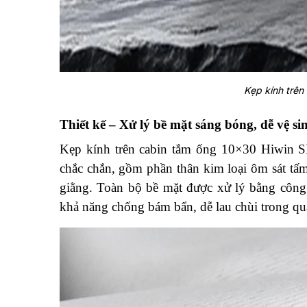
Kẹp kính trên
Thiết kế – Xử lý bề mặt sáng bóng, dễ vệ si
Kẹp kính trên cabin tắm ống 10×30 Hiwin S
chắc chắn, gồm phần thân kim loại ôm sát tấ
giằng. Toàn bộ bề mặt được xử lý bằng côn
khả năng chống bám bẩn, dễ lau chùi trong quá