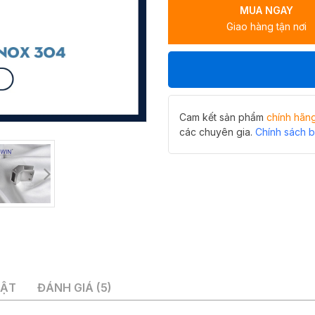
MUA NGAY
tắm
Giao hàng tận nơi
ống
10x30
Hiwin
SB-
808F
số
lượng
Cam kết sản phẩm
chính hãn
các chuyên gia.
Chính sách 
UẬT
ĐÁNH GIÁ (5)