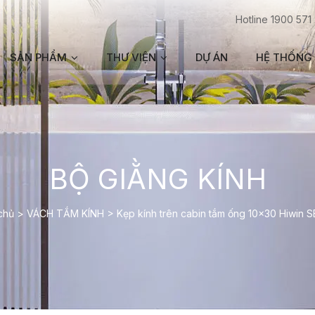
Hotline 1900 571
SẢN PHẨM
THƯ VIỆN
DỰ ÁN
HỆ THỐNG 
BỘ GIẰNG KÍNH
chủ
>
VÁCH TẮM KÍNH
>
Kẹp kính trên cabin tắm ống 10×30 Hiwin 