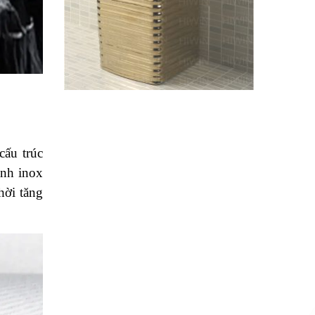
cấu trúc
anh inox
hời tăng