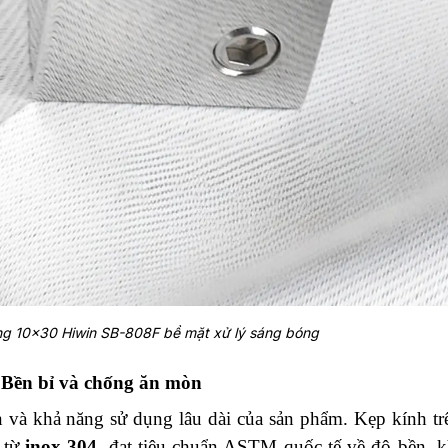
ống 10×30 Hiwin SB-808F bề mặt xử lý sáng bóng
 Bền bỉ và chống ăn mòn
ền và khả năng sử dụng lâu dài của sản phẩm. Kẹp kính tr
 từ
inox 304
, đạt tiêu chuẩn ASTM quốc tế về độ bền, 