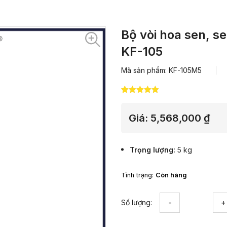
Bộ vòi hoa sen, s
KF-105
Mã sản phẩm: KF-105M5
5.00
3
trên 5
dựa trên
đánh giá
Giá:
5,568,000
₫
Trọng lượng
5 kg
Tình trạng:
Còn hàng
Bộ
Số lượng:
vòi
hoa