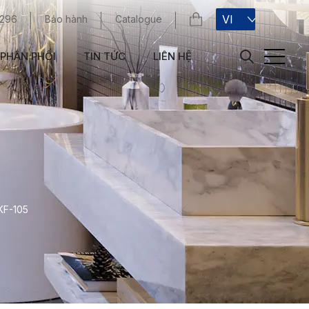
VI
 296
Bảo hành
Catalogue
PHÂN PHỐI
TIN TỨC
LIÊN HỆ
KF-105