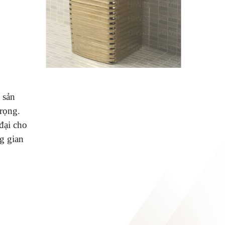
 sản
rọng.
đại cho
g gian