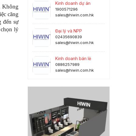
Kinh doanh dự án
m. Không
1900571296
iệc căng
sales@hiwin.com.hk
g đến sự
 chọn lý
Đại lý và NPP
02435690839
sales@hiwin.com.hk
Kinh doanh bán lẻ
0886257989
sales@hiwin.com.hk