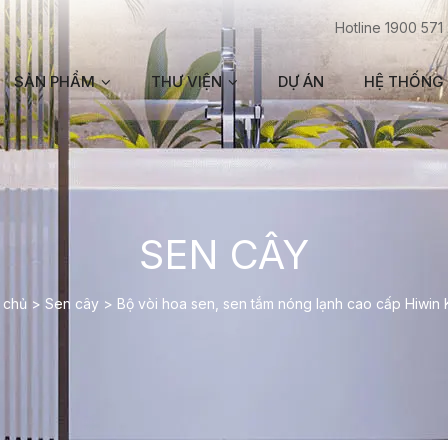
Hotline 1900 571
SẢN PHẨM
THƯ VIỆN
DỰ ÁN
HỆ THỐNG 
SEN CÂY
 chủ
>
Sen cây
>
Bộ vòi hoa sen, sen tắm nóng lạnh cao cấp Hiwin 