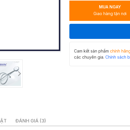
sen,
MUA NGAY
sen
Giao hàng tận nơi
tắm
nóng
lạnh
cao
cấp
Hiwin
KF-
Cam kết sản phẩm
chính hãn
105
các chuyên gia.
Chính sách 
số
lượng
UẬT
ĐÁNH GIÁ (3)