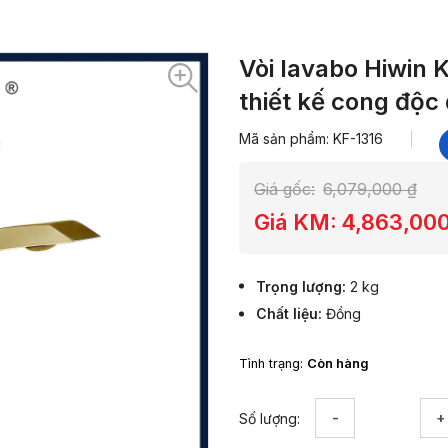
Vòi lavabo Hiwin
thiết kế cong độc
Mã sản phẩm: KF-1316
Giá gốc:
6,079,000
₫
Giá KM:
4,863,00
Trọng lượng
2 kg
Chất liệu
Đồng
Tình trạng:
Còn hàng
Vòi
Số lượng:
lavabo