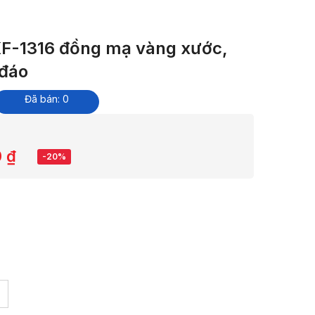
 KF-1316 đồng mạ vàng xước,
 đáo
Đã bán: 0
0
₫
-20%