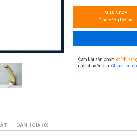
Hiwin
KF-
MUA NGAY
1316
Giao hàng tận nơi
đồng
mạ
vàng
xước,
thiết
kế
cong
Cam kết sản phẩm
chính hãn
độc
các chuyên gia.
Chính sách 
đáo
số
lượng
UẬT
ĐÁNH GIÁ (0)