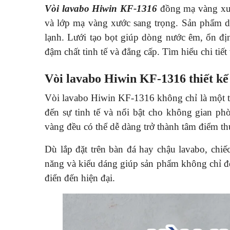
Vòi lavabo Hiwin KF-1316
đồng mạ vàng xước
và lớp mạ vàng xước sang trọng. Sản phẩm dù
lạnh. Lưới tạo bọt giúp dòng nước êm, ổn đị
đậm chất tinh tế và đẳng cấp. Tìm hiểu chi tiế
Vòi lavabo Hiwin KF-1316 thiết kế 
Vòi lavabo Hiwin KF-1316 không chỉ là một thi
đến sự tinh tế và nổi bật cho không gian ph
vàng đều có thể dễ dàng trở thành tâm điểm th
Dù lắp đặt trên bàn đá hay chậu lavabo, chiế
năng và kiểu dáng giúp sản phẩm không chỉ đẹ
điển đến hiện đại.