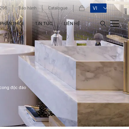
VI
 296
Bảo hành
Catalogue
PHÂN PHỐI
TIN TỨC
LIÊN HỆ
ế cong độc đáo