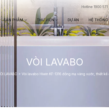
Hotline 1900 571
SẢN PHẨM
THƯ VIỆN
DỰ ÁN
HỆ THỐNG 
VÒI LAVABO
ÒI LAVABO
>
Vòi lavabo Hiwin KF-1316 đồng mạ vàng xước, thiết k