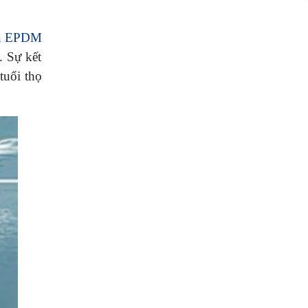
ựa EPDM
. Sự kết
tuổi thọ