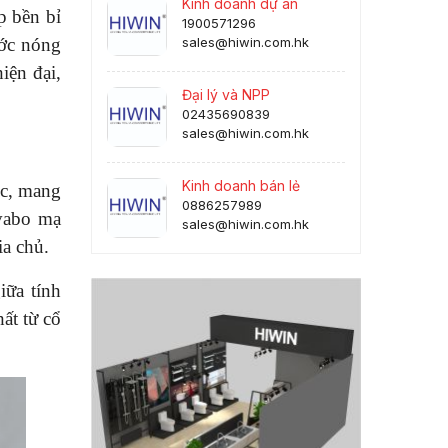
Kinh doanh dự án
p bền bỉ
1900571296
ước nóng
sales@hiwin.com.hk
iện đại,
Đại lý và NPP
02435690839
sales@hiwin.com.hk
Kinh doanh bán lẻ
úc, mang
0886257989
avabo mạ
sales@hiwin.com.hk
ia chủ.
iữa tính
ất từ cổ