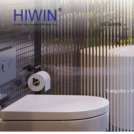
VỀ HIWIN
Trang chủ
>
V