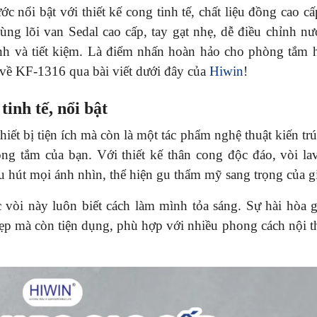
 nổi bật với thiết kế cong tinh tế, chất liệu đồng cao cấ
ng lõi van Sedal cao cấp, tay gạt nhẹ, dễ điều chỉnh n
nh và tiết kiệm. Là điểm nhấn hoàn hảo cho phòng tắm h
t về KF-1316 qua bài viết dưới đây của
Hiwin
!
tinh tế, nổi bật
ết bị tiện ích mà còn là một tác phẩm nghệ thuật kiến tr
òng tắm của bạn. Với thiết kế thân cong độc đáo, vòi l
u hút mọi ánh nhìn, thể hiện gu thẩm mỹ sang trọng của g
c vòi này luôn biết cách làm mình tỏa sáng. Sự hài hòa g
p mà còn tiện dụng, phù hợp với nhiều phong cách nội th