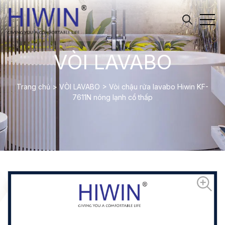
VÒI LAVABO
Trang chủ
>
VÒI LAVABO
>
Vòi chậu rửa lavabo Hiwin KF-
7611N nóng lạnh cổ thấp