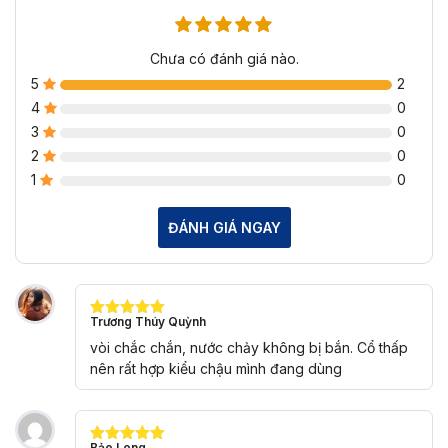
Chưa có đánh giá nào.
5
2
4
0
3
0
2
0
1
0
ĐÁNH GIÁ NGAY
Trương Thúy Quỳnh
Được xếp
hạng
5
5
vòi chắc chắn, nước chảy không bị bắn. Cổ thấp
sao
nên rất hợp kiểu chậu mình đang dùng
Bảo Long