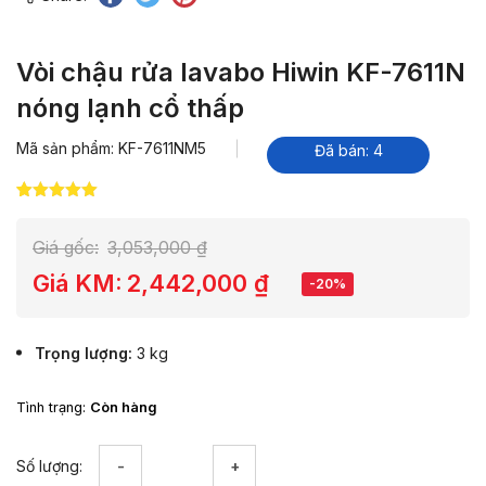
Vòi chậu rửa lavabo Hiwin KF-7611N
nóng lạnh cổ thấp
Mã sản phẩm: KF-7611NM5
Đã bán: 4
5.00
2
trên 5
dựa trên
đánh giá
Giá gốc:
3,053,000
₫
Giá KM:
2,442,000
₫
-20%
Trọng lượng
3 kg
Tình trạng:
Còn hàng
Vòi
Số lượng:
chậu