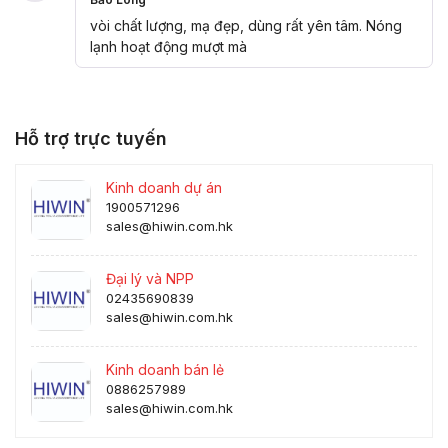
Được xếp
hạng
5
5
vòi chất lượng, mạ đẹp, dùng rất yên tâm. Nóng
sao
lạnh hoạt động mượt mà
Hỗ trợ trực tuyến
Kinh doanh dự án
1900571296
sales@hiwin.com.hk
Đại lý và NPP
02435690839
sales@hiwin.com.hk
Kinh doanh bán lẻ
0886257989
sales@hiwin.com.hk