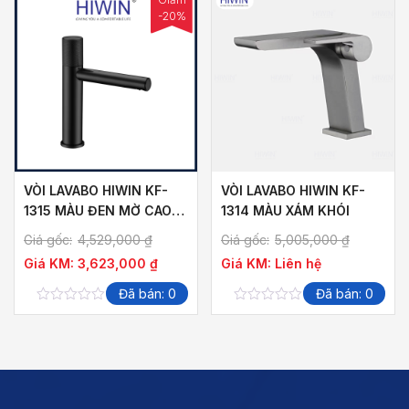
-20%
VÒI LAVABO HIWIN KF-
VÒI LAVABO HIWIN KF-
1315 MÀU ĐEN MỜ CAO
1314 MÀU XÁM KHÓI
CẤP
Giá gốc:
4,529,000
₫
Giá gốc:
5,005,000
₫
Giá KM:
3,623,000
₫
Giá KM:
Liên hệ
Đã bán: 0
Đã bán: 0
0
0
out
out
of
of
5
5