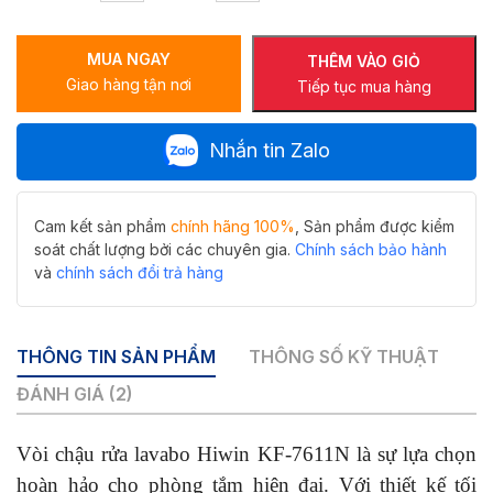
rửa
lavabo
MUA NGAY
Hiwin
THÊM VÀO GIỎ
Giao hàng tận nơi
KF-
Tiếp tục mua hàng
7611N
nóng
Nhắn tin Zalo
lạnh
cổ
thấp
số
Cam kết sản phẩm
chính hãng 100%
, Sản phẩm được kiểm
lượng
soát chất lượng bởi các chuyên gia.
Chính sách bảo hành
và
chính sách đổi trả hàng
THÔNG TIN SẢN PHẨM
THÔNG SỐ KỸ THUẬT
ĐÁNH GIÁ (2)
Vòi chậu rửa lavabo Hiwin KF-7611N là sự lựa chọn
hoàn hảo cho phòng tắm hiện đại. Với thiết kế tối