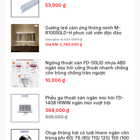
53,000
₫
Gương led cảm ứng thông minh M-
R10050LD-H phun cát viền độc đáo
Giá gốc:
3,527,000
₫
Giá KM:
2,793,000
₫
Ngõng thoát sàn FD-50LID nhựa ABS
ngăn mùi hôi cống thoát nhanh chống
côn trùng chống trào ngược
10,000
₫
Phễu ga thoát sàn ngăn mùi hôi FD-
1408 HIWIN ngăn mùi vượt trội
394,000
₫
606,000
₫
Chụp thông hơi có lưới Hiwin ngăn côn
trùng phi 60/ 76 /80/ 110/ 120/ 150 /160