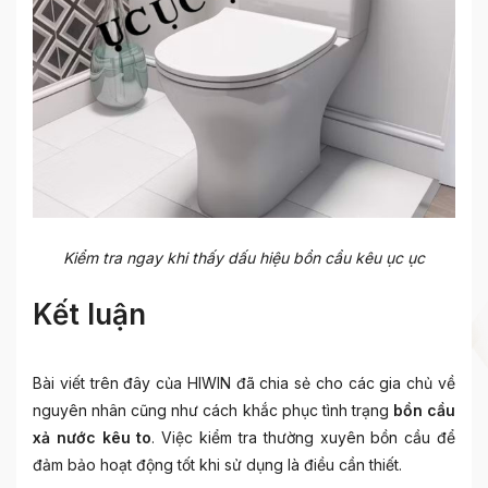
Kiểm tra ngay khi thấy dấu hiệu bồn cầu kêu ục ục
Kết luận
Bài viết trên đây của HIWIN đã chia sẻ cho các gia chủ về
nguyên nhân cũng như cách khắc phục tình trạng
bồn cầu
xả nước kêu to
. Việc kiểm tra thường xuyên bồn cầu để
đảm bảo hoạt động tốt khi sử dụng là điều cần thiết.