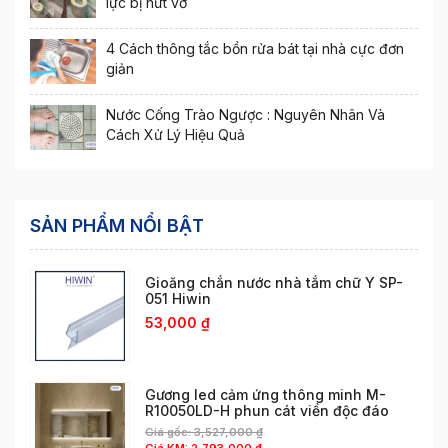
lực bị nứt vỡ
4 Cách thông tắc bồn rửa bát tại nhà cực đơn
giản
Nước Cống Trào Ngược : Nguyên Nhân Và
Cách Xử Lý Hiệu Quả
SẢN PHẨM NỔI BẬT
Gioăng chắn nước nhà tắm chữ Y SP-
051 Hiwin
53,000
₫
Gương led cảm ứng thông minh M-
R10050LD-H phun cát viền độc đáo
Giá gốc:
3,527,000
₫