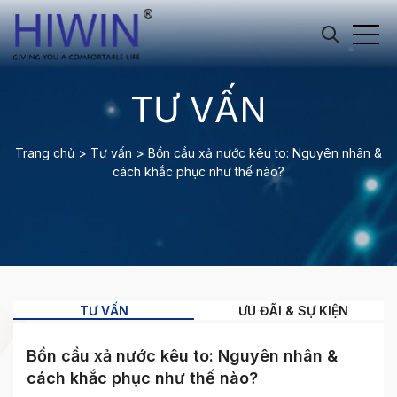
TƯ VẤN
Trang chủ
>
Tư vấn
>
Bồn cầu xả nước kêu to: Nguyên nhân &
cách khắc phục như thế nào?
TƯ VẤN
ƯU ĐÃI & SỰ KIỆN
Bồn cầu xả nước kêu to: Nguyên nhân &
cách khắc phục như thế nào?