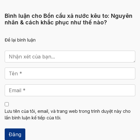
Bình luận cho Bồn cầu xả nước kêu to: Nguyên
nhân & cách khắc phục như thế nào?
Để lại bình luận
Lưu tên của tôi, email, và trang web trong trình duyệt này cho
lần bình luận kế tiếp của tôi.