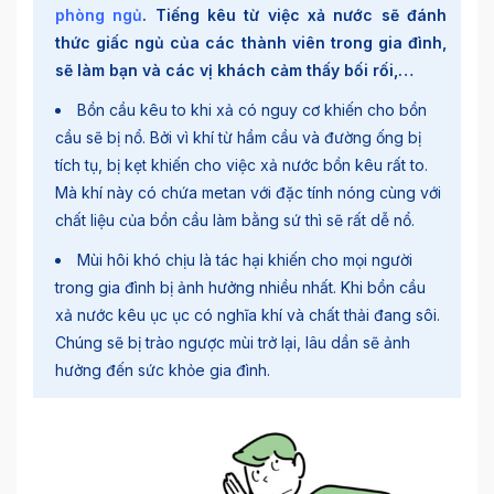
phòng ngủ
. Tiếng kêu từ việc xả nước sẽ đánh
thức giấc ngủ của các thành viên trong gia đình,
sẽ làm bạn và các vị khách cảm thấy bối rối,…
Bồn cầu kêu to khi xả có nguy cơ khiến cho
bồn
cầu sẽ bị nổ. Bởi vì khí từ hầm cầu và đường ống bị
tích tụ, bị kẹt khiến cho việc xả nước bồn kêu rất to.
Mà khí này có chứa metan với đặc tính nóng cùng với
chất liệu của bồn cầu làm bằng sứ thì sẽ rất dễ nổ.
Mùi hôi khó chịu là tác hại khiến cho mọi người
trong gia đình bị ảnh hưởng nhiều nhất. Khi bồn cầu
xả nước kêu ục ục có nghĩa khí và chất thải đang sôi.
Chúng sẽ bị trào ngược mùi trở lại, lâu dần sẽ ảnh
hưởng đến sức khỏe gia đình.