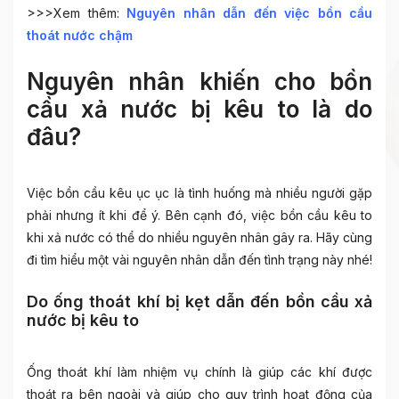
>>>Xem thêm:
Nguyên nhân dẫn đến việc bồn cầu
thoát nước chậm
Nguyên nhân khiến cho bồn
cầu xả nước bị kêu to là do
đâu?
Việc bồn cầu kêu ục ục là tình huống mà nhiều người gặp
phải nhưng ít khi để ý. Bên cạnh đó, việc bồn cầu kêu to
khi xả nước có thể do nhiều nguyên nhân gây ra. Hãy cùng
đi tìm hiểu một vài nguyên nhân dẫn đến tình trạng này nhé!
Do ống thoát khí bị kẹt dẫn đến bồn cầu xả
nước bị kêu to
Ống thoát khí làm nhiệm vụ chính là giúp các khí được
thoát ra bên ngoài và giúp cho quy trình hoạt động của