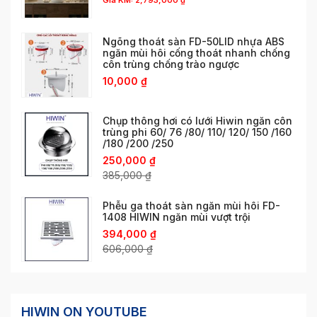
Giá KM:
2,793,000
₫
Ngõng thoát sàn FD-50LID nhựa ABS
ngăn mùi hôi cống thoát nhanh chống
côn trùng chống trào ngược
10,000
₫
Chụp thông hơi có lưới Hiwin ngăn côn
trùng phi 60/ 76 /80/ 110/ 120/ 150 /160
/180 /200 /250
250,000
₫
385,000
₫
Phễu ga thoát sàn ngăn mùi hôi FD-
1408 HIWIN ngăn mùi vượt trội
394,000
₫
606,000
₫
HIWIN ON YOUTUBE