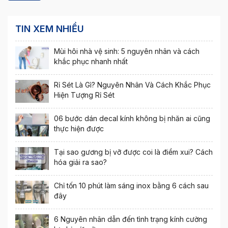
TIN XEM NHIỀU
Mùi hôi nhà vệ sinh: 5 nguyên nhân và cách
khắc phục nhanh nhất
Rỉ Sét Là Gì? Nguyên Nhân Và Cách Khắc Phục
Hiện Tượng Rỉ Sét
06 bước dán decal kính không bị nhăn ai cũng
thực hiện được
Tại sao gương bị vỡ được coi là điềm xui? Cách
hóa giải ra sao?
Chỉ tốn 10 phút làm sáng inox bằng 6 cách sau
đây
6 Nguyên nhân dẫn đến tình trạng kính cường