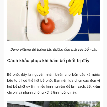
Dùng pittong để thông tắc đường ống thải của bồn cầu
Cách khắc phục khi hầm bể phốt bị đầy
Bể phốt đầy là nguyên nhân khiến cho
bồn cầu xả nước
kêu to
thì có thể hút bể phốt. Bạn nên lựa chọn các đơn vị
hút bể phốt uy tín, nhiều kinh nghiệm để làm sạch, tiết kiệm
chi phí và nhanh chóng xử lý tình huống này.