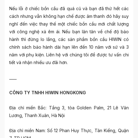
Nếu lỗi ở chiếc bồn cầu đã quá cũ và bạn đã thử hết các
cách nhưng vẫn không hạn chế được âm thanh đó hãy suy
nghĩ đến việc thay thế một chiếc bồn cầu mới chất lượng
với công nghệ xả êm ái. Nếu bạn lăn tăn về chế độ bảo
hành thì đừng lo lắng, các sản phẩm bồn cầu HIWIN có
chính sách bảo hành dài hạn lên đến 10 năm với sứ và 3
năm với phụ kiện. Liên hệ với chúng tôi để được tư vấn chi
tiết và nhận nhiều ưu đãi hơn.
____
CÔNG TY TNHH HIWIN HONGKONG
Địa chỉ miền Bắc: Tầng 3, tòa Golden Palm, 21 Lê Văn
Lương, Thanh Xuân, Hà Nội
Địa chỉ miền Nam: Số 12 Phan Huy Thực, Tân Kiểng, Quận