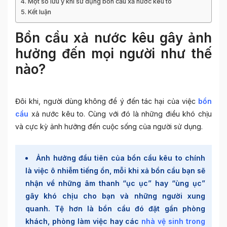
Một số lưu ý khi sử dụng bồn cầu xả nước kêu to
Kết luận
Bồn cầu xả nước kêu gây ảnh
hưởng đến mọi người như thế
nào?
Đôi khi, người dùng không để ý đến tác hại của việc
bồn
cầu
xả nước kêu to. Cùng với đó là những điều khó chịu
và cực kỳ ảnh hưởng đến cuộc sống của người sử dụng.
Ảnh hưởng đầu tiên của bồn cầu kêu to chính
là việc ô nhiễm tiếng ồn, mỗi khi xả bồn cầu bạn sẽ
nhận về những âm thanh “ục ục” hay “ùng ục”
gây khó chịu cho bạn và những người xung
quanh. Tệ hơn là bồn cầu đó đặt gần phòng
khách, phòng làm việc hay các
nhà vệ sinh trong