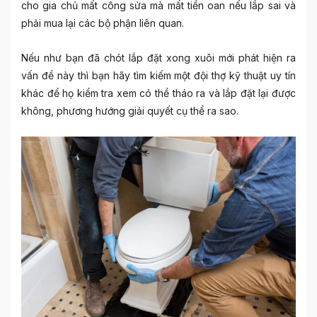
cho gia chủ mất công sửa mà mất tiền oan nếu lắp sai và
phải mua lại các bộ phận liên quan.
Nếu như bạn đã chót lắp đặt xong xuôi mới phát hiện ra
vấn đề này thì bạn hãy tìm kiếm một đội thợ kỹ thuật uy tín
khác để họ kiểm tra xem có thể tháo ra và lắp đặt lại được
không, phương hướng giải quyết cụ thể ra sao.