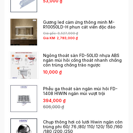
53,000
₫
Gương led cảm ứng thông minh M-
R10050LD-H phun cát viền độc đáo
Giá gốc:
3,527,000
₫
Giá KM:
2,793,000
₫
Ngõng thoát sàn FD-50LID nhựa ABS
ngăn mùi hôi cống thoát nhanh chống
côn trùng chống trào ngược
10,000
₫
Phễu ga thoát sàn ngăn mùi hôi FD-
1408 HIWIN ngăn mùi vượt trội
394,000
₫
606,000
₫
Chụp thông hơi có lưới Hiwin ngăn côn
trùng phi 60/ 76 /80/ 110/ 120/ 150 /160
/180 /200 /250