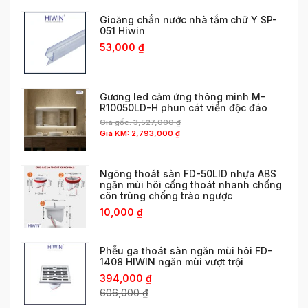
Gioăng chắn nước nhà tắm chữ Y SP-
051 Hiwin
53,000
₫
Gương led cảm ứng thông minh M-
R10050LD-H phun cát viền độc đáo
Giá gốc:
3,527,000
₫
Giá KM:
2,793,000
₫
Ngõng thoát sàn FD-50LID nhựa ABS
ngăn mùi hôi cống thoát nhanh chống
côn trùng chống trào ngược
10,000
₫
Phễu ga thoát sàn ngăn mùi hôi FD-
1408 HIWIN ngăn mùi vượt trội
394,000
₫
606,000
₫