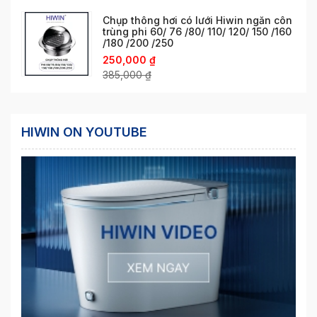
Chụp thông hơi có lưới Hiwin ngăn côn
trùng phi 60/ 76 /80/ 110/ 120/ 150 /160
/180 /200 /250
250,000
₫
385,000
₫
HIWIN ON YOUTUBE