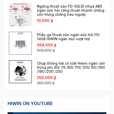
Ngõng thoát sàn FD-50LID nhựa ABS
ngăn mùi hôi cống thoát nhanh chống
côn trùng chống trào ngược
10,000
₫
Phễu ga thoát sàn ngăn mùi hôi FD-
1408 HIWIN ngăn mùi vượt trội
394,000
₫
606,000
₫
Chụp thông hơi có lưới Hiwin ngăn côn
trùng phi 60/ 76 /80/ 110/ 120/ 150 /160
/180 /200 /250
250,000
₫
385,000
₫
HIWIN ON YOUTUBE