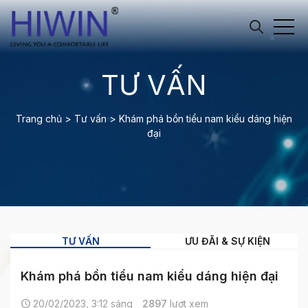
TƯ VẤN
Trang chủ
>
Tư vấn
>
Khám phá bồn tiểu nam kiểu dáng hiện
đại
TƯ VẤN
ƯU ĐÃI & SỰ KIỆN
Khám phá bồn tiểu nam kiểu dáng hiện đại
20/02/2023, 3:12 sáng
2897
lượt xem