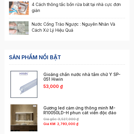
4 Cách thông tắc bồn rửa bát tại nhà cực đơn
giản
Nước Cống Trào Ngược : Nguyên Nhân Và
Cách Xử Lý Hiệu Quả
SẢN PHẨM NỔI BẬT
Gioăng chắn nước nhà tắm chữ Y SP-
051 Hiwin
53,000
₫
Gương led cảm ứng thông minh M-
R10050LD-H phun cát viền độc đáo
Giá gốc:
3,527,000
₫
Giá KM:
2,793,000
₫