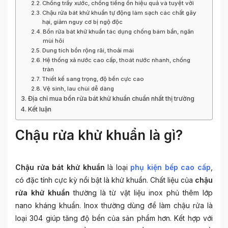
Chống trầy xước, chống tiếng ồn hiệu quả và tuyệt vời
Chậu rửa bát khử khuẩn tự động làm sạch các chất gây
hại, giảm nguy cơ bị ngộ độc
Bồn rửa bát khử khuẩn tác dụng chống bám bẩn, ngăn
mùi hôi
Dung tích bồn rộng rãi, thoải mái
Hệ thống xả nước cao cấp, thoát nước nhanh, chống
tràn
Thiết kế sang trọng, độ bền cực cao
Vệ sinh, lau chùi dễ dàng
Địa chỉ mua bồn rửa bát khử khuẩn chuẩn nhất thị trường
Kết luận
Chậu rửa khử khuẩn là gì?
Chậu rửa bát khử khuẩn
là loại
phụ kiện bếp cao cấp
,
có đặc tính cực kỳ nổi bật là khử khuẩn. Chất liệu của
chậu
rửa khử khuẩn
thường là từ vật liệu inox phủ thêm lớp
nano kháng khuẩn. Inox thường dùng để làm chậu rửa là
loại 304 giúp tăng độ bền của sản phẩm hơn. Kết hợp với