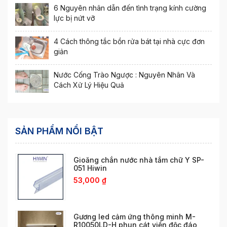
6 Nguyên nhân dẫn đến tình trạng kính cường
lực bị nứt vỡ
4 Cách thông tắc bồn rửa bát tại nhà cực đơn
giản
Nước Cống Trào Ngược : Nguyên Nhân Và
Cách Xử Lý Hiệu Quả
SẢN PHẨM NỔI BẬT
Gioăng chắn nước nhà tắm chữ Y SP-
051 Hiwin
53,000
₫
Gương led cảm ứng thông minh M-
R10050LD-H phun cát viền độc đáo