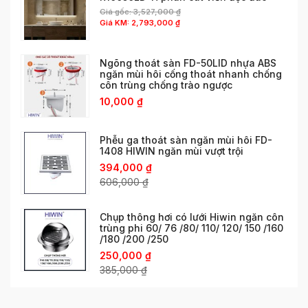
Giá gốc:
3,527,000
₫
Giá KM:
2,793,000
₫
Ngõng thoát sàn FD-50LID nhựa ABS
ngăn mùi hôi cống thoát nhanh chống
côn trùng chống trào ngược
10,000
₫
Phễu ga thoát sàn ngăn mùi hôi FD-
1408 HIWIN ngăn mùi vượt trội
394,000
₫
606,000
₫
Chụp thông hơi có lưới Hiwin ngăn côn
trùng phi 60/ 76 /80/ 110/ 120/ 150 /160
/180 /200 /250
250,000
₫
385,000
₫