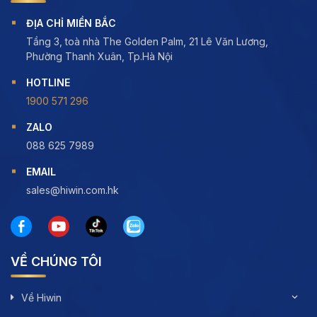
ĐỊA CHỈ MIỀN BẮC
Tầng 3, toà nhà The Golden Palm, 21 Lê Văn Lương,
Phường Thanh Xuân, Tp.Hà Nội
HOTLINE
1900 571 296
ZALO
088 625 7989
EMAIL
sales@hiwin.com.hk
VỀ CHÚNG TÔI
Về Hiwin