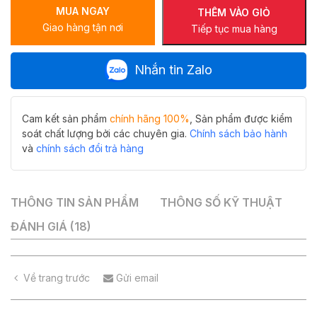
MUA NGAY
thuật
THÊM VÀO GIỎ
Giao hàng tận nơi
hoa
Tiếp tục mua hàng
văn
HIWIN
Nhắn tin Zalo
LP-
A423
số
lượng
Cam kết sản phẩm
chính hãng 100%
, Sản phẩm được kiểm
soát chất lượng bởi các chuyên gia.
Chính sách bảo hành
và
chính sách đổi trả hàng
THÔNG TIN SẢN PHẨM
THÔNG SỐ KỸ THUẬT
ĐÁNH GIÁ (18)
Về trang trước
Gửi email