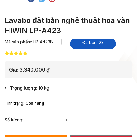
Lavabo đặt bàn nghệ thuật hoa văn
HIWIN LP-A423
Mã sản phẩm: LP-A423B
Đã bán: 23
5.00
18
trên 5
dựa trên
đánh giá
Giá:
3,340,000
₫
Trọng lượng
10 kg
Tình trạng:
Còn hàng
Lavabo
Số lượng:
đặt
bàn
nghệ