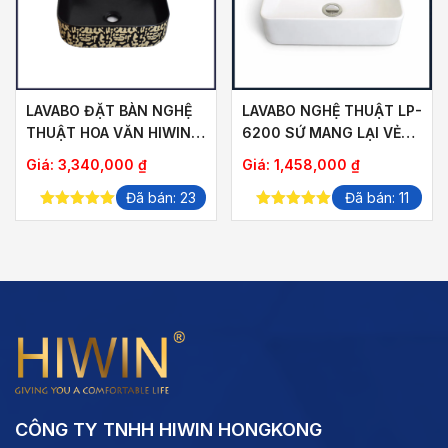
LAVABO ĐẶT BÀN NGHỆ
LAVABO NGHỆ THUẬT LP-
THUẬT HOA VĂN HIWIN
6200 SỨ MANG LẠI VẺ
LP-A423
ĐẸP THUẦN KHIẾT
Giá:
3,340,000
₫
Giá:
1,458,000
₫
Đã bán: 23
Đã bán: 11
5.00
out of
5.00
out of
5
5
CÔNG TY TNHH HIWIN HONGKONG