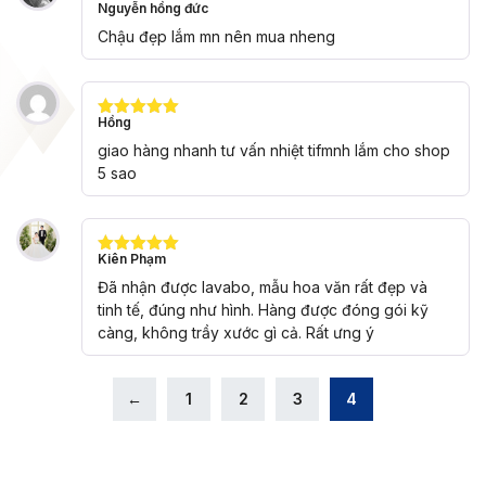
Nguyễn hồng đức
Được xếp
hạng
5
5
Chậu đẹp lắm mn nên mua nheng
sao
Hồng
Được xếp
hạng
5
5
giao hàng nhanh tư vấn nhiệt tifmnh lắm cho shop
sao
5 sao
Kiên Phạm
Được xếp
hạng
5
5
Đã nhận được lavabo, mẫu hoa văn rất đẹp và
sao
tinh tế, đúng như hình. Hàng được đóng gói kỹ
càng, không trầy xước gì cả. Rất ưng ý
←
1
2
3
4