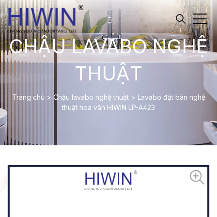
CHẬU LAVABO NGHỆ
THUẬT
Trang chủ
>
Chậu lavabo nghệ thuật
>
Lavabo đặt bàn nghệ
thuật hoa văn HIWIN LP-A423