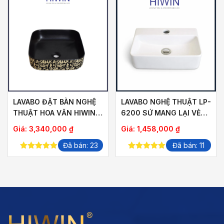
LAVABO ĐẶT BÀN NGHỆ
LAVABO NGHỆ THUẬT LP-
THUẬT HOA VĂN HIWIN
6200 SỨ MANG LẠI VẺ
LP-A423
ĐẸP THUẦN KHIẾT
Giá:
3,340,000
₫
Giá:
1,458,000
₫
Đã bán: 23
Đã bán: 11
5.00
out of
5.00
out of
5
5