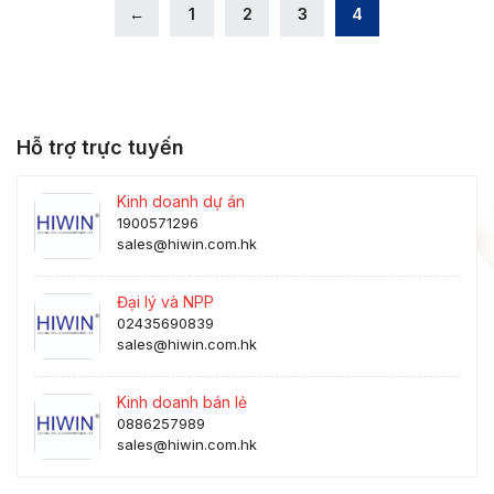
←
1
2
3
4
Hỗ trợ trực tuyến
Kinh doanh dự án
1900571296
sales@hiwin.com.hk
Đại lý và NPP
02435690839
sales@hiwin.com.hk
Kinh doanh bán lẻ
0886257989
sales@hiwin.com.hk