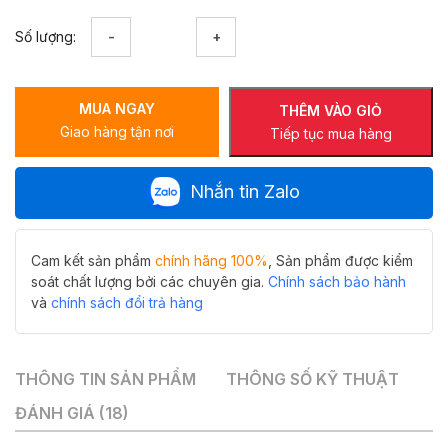
Lavabo
Số lượng:
đặt
bàn
nghệ
MUA NGAY
thuật
THÊM VÀO GIỎ
Giao hàng tận nơi
hoa
Tiếp tục mua hàng
văn
HIWIN
Nhắn tin Zalo
LP-
A423
số
lượng
Cam kết sản phẩm
chính hãng 100%
, Sản phẩm được kiểm
soát chất lượng bởi các chuyên gia.
Chính sách bảo hành
và
chính sách đổi trả hàng
THÔNG TIN SẢN PHẨM
THÔNG SỐ KỸ THUẬT
ĐÁNH GIÁ (18)