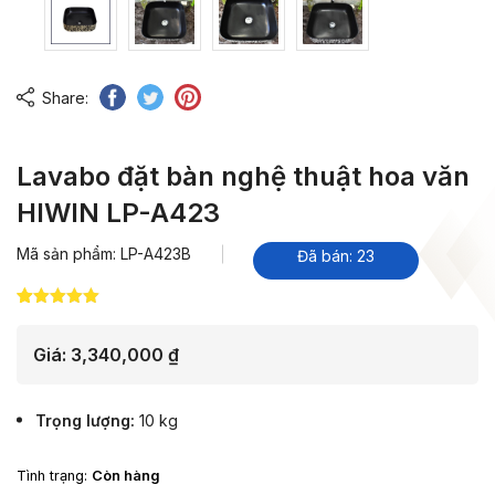
Share:
Lavabo đặt bàn nghệ thuật hoa văn
HIWIN LP-A423
Mã sản phẩm: LP-A423B
Đã bán: 23
5.00
18
trên 5
dựa trên
đánh giá
Giá:
3,340,000
₫
Trọng lượng
10 kg
Tình trạng:
Còn hàng