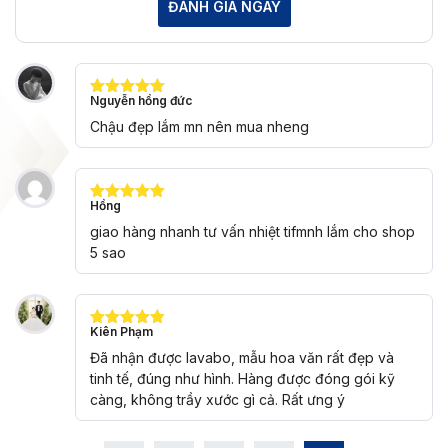
ĐÁNH GIÁ NGAY
Nguyễn hồng đức
Được xếp
hạng
5
5
Chậu đẹp lắm mn nên mua nheng
sao
Hồng
Được xếp
hạng
5
5
giao hàng nhanh tư vấn nhiệt tifmnh lắm cho shop
sao
5 sao
Kiên Phạm
Được xếp
hạng
5
5
Đã nhận được lavabo, mẫu hoa văn rất đẹp và
sao
tinh tế, đúng như hình. Hàng được đóng gói kỹ
càng, không trầy xước gì cả. Rất ưng ý