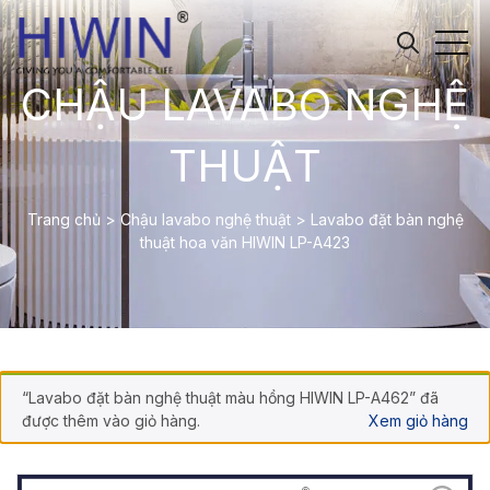
CHẬU LAVABO NGHỆ
THUẬT
Trang chủ
>
Chậu lavabo nghệ thuật
>
Lavabo đặt bàn nghệ
thuật hoa văn HIWIN LP-A423
“Lavabo đặt bàn nghệ thuật màu hồng HIWIN LP-A462” đã
được thêm vào giỏ hàng.
Xem giỏ hàng