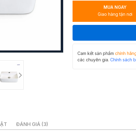
LP-
MUA NGAY
6200
Giao hàng tận nơi
sứ
mang
lại
vẻ
đẹp
thuần
khiết
Cam kết sản phẩm
chính hãn
số
các chuyên gia.
Chính sách 
lượng
UẬT
ĐÁNH GIÁ (3)