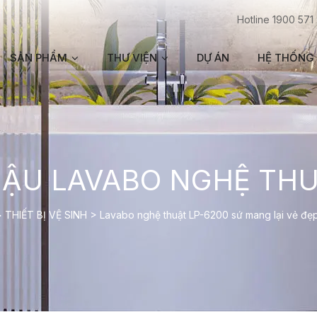
Hotline 1900 571
SẢN PHẨM
THƯ VIỆN
DỰ ÁN
HỆ THỐNG 
ẬU LAVABO NGHỆ TH
>
THIẾT BỊ VỆ SINH
>
Lavabo nghệ thuật LP-6200 sứ mang lại vẻ đẹp