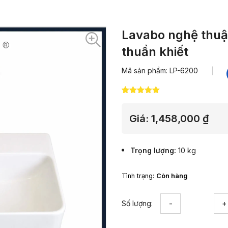
Lavabo nghệ thuậ
thuần khiết
Mã sản phẩm: LP-6200
5.00
3
trên 5
dựa trên
đánh giá
Giá:
1,458,000
₫
Trọng lượng
10 kg
Tình trạng:
Còn hàng
Lavabo
Số lượng:
nghệ
thuật