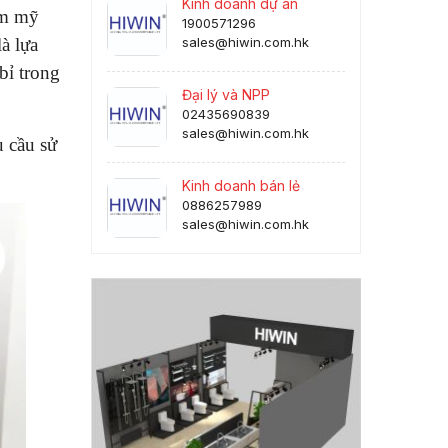
Kinh doanh dự án
ẩm mỹ
1900571296
à lựa
sales@hiwin.com.hk
bỉ trong
Đại lý và NPP
02435690839
sales@hiwin.com.hk
 cầu sử
Kinh doanh bán lẻ
0886257989
sales@hiwin.com.hk