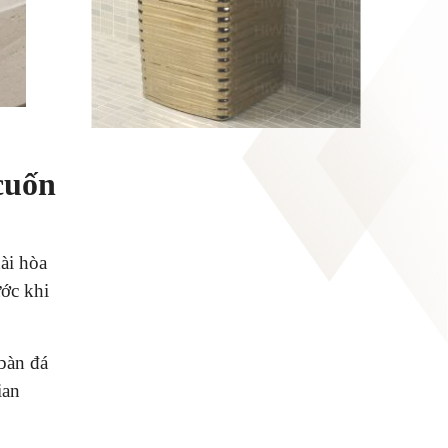
cuốn
hài hòa
ớc khi
 bàn đá
ian