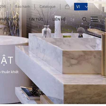
VI
 296
Bảo hành
Catalogue
PHÂN PHỐI
TIN TỨC
LIÊN HỆ
UẬT
 thuần khiết