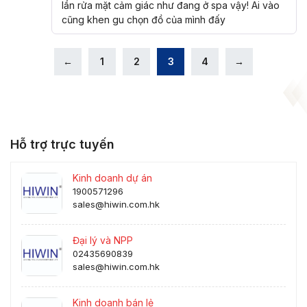
lần rửa mặt cảm giác như đang ở spa vậy! Ai vào
cũng khen gu chọn đồ của mình đấy
←
1
2
3
4
→
Hỗ trợ trực tuyến
Kinh doanh dự án
1900571296
sales@hiwin.com.hk
Đại lý và NPP
02435690839
sales@hiwin.com.hk
Kinh doanh bán lẻ