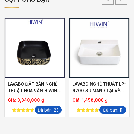
LAVABO ĐẶT BÀN NGHỆ
LAVABO NGHỆ THUẬT LP-
THUẬT HOA VĂN HIWIN
6200 SỨ MANG LẠI VẺ
LP-A423
ĐẸP THUẦN KHIẾT
Giá:
3,340,000
₫
Giá:
1,458,000
₫
Đã bán: 23
Đã bán: 11
5.00
out of
5.00
out of
5
5