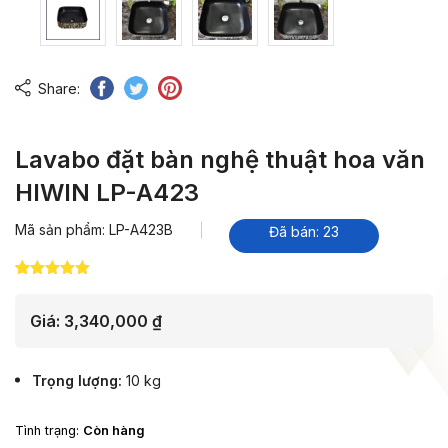
Share:
Lavabo đặt bàn nghệ thuật hoa văn
HIWIN LP-A423
Mã sản phẩm: LP-A423B
Đã bán: 23
5.00
18
trên 5
dựa trên
đánh giá
Giá:
3,340,000
₫
Trọng lượng
10 kg
Tình trạng:
Còn hàng