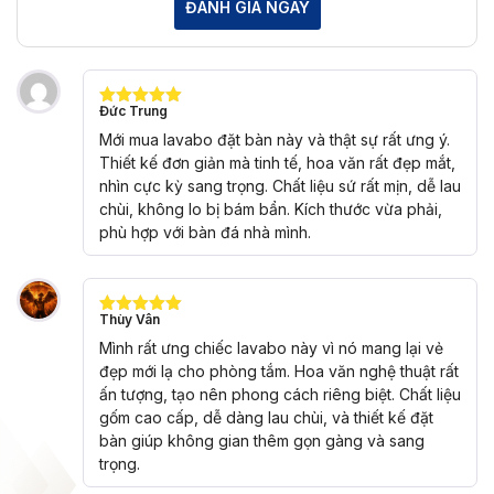
ĐÁNH GIÁ NGAY
Đức Trung
Được xếp
hạng
5
5
Mới mua lavabo đặt bàn này và thật sự rất ưng ý.
sao
Thiết kế đơn giản mà tinh tế, hoa văn rất đẹp mắt,
nhìn cực kỳ sang trọng. Chất liệu sứ rất mịn, dễ lau
chùi, không lo bị bám bẩn. Kích thước vừa phải,
phù hợp với bàn đá nhà mình.
Thùy Vân
Được xếp
hạng
5
5
Mình rất ưng chiếc lavabo này vì nó mang lại vẻ
sao
đẹp mới lạ cho phòng tắm. Hoa văn nghệ thuật rất
ấn tượng, tạo nên phong cách riêng biệt. Chất liệu
gốm cao cấp, dễ dàng lau chùi, và thiết kế đặt
bàn giúp không gian thêm gọn gàng và sang
trọng.