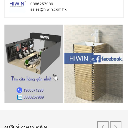
0886257989
sales@hiwin.com.hk
GỢI Ý CHO BẠN