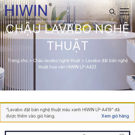
CHẬU LAVABO NGHỆ
THUẬT
Trang chủ
>
Chậu lavabo nghệ thuật
>
Lavabo đặt bàn nghệ
thuật hoa văn HIWIN LP-A423
“Lavabo đặt bàn nghệ thuật màu xanh HIWIN LP-A419” đã
được thêm vào giỏ hàng.
Xem giỏ hàng