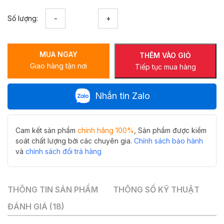
Lavabo
Số lượng:
đặt
bàn
nghệ
MUA NGAY
thuật
THÊM VÀO GIỎ
Giao hàng tận nơi
hoa
Tiếp tục mua hàng
văn
HIWIN
Nhắn tin Zalo
LP-
A423
số
lượng
Cam kết sản phẩm
chính hãng 100%
, Sản phẩm được kiểm
soát chất lượng bởi các chuyên gia.
Chính sách bảo hành
và
chính sách đổi trả hàng
THÔNG TIN SẢN PHẨM
THÔNG SỐ KỸ THUẬT
ĐÁNH GIÁ (18)