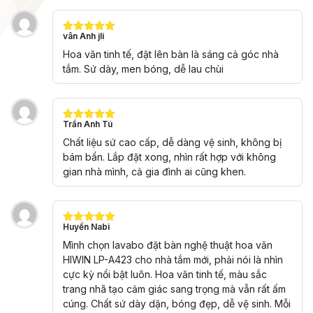
vân Anh jli
Được xếp
hạng
5
5
Hoa văn tinh tế, đặt lên bàn là sáng cả góc nhà
sao
tắm. Sứ dày, men bóng, dễ lau chùi
Trần Anh Tú
Được xếp
hạng
5
5
Chất liệu sứ cao cấp, dễ dàng vệ sinh, không bị
sao
bám bẩn. Lắp đặt xong, nhìn rất hợp với không
gian nhà mình, cả gia đình ai cũng khen.
Huyền Nabi
Được xếp
hạng
5
5
Mình chọn lavabo đặt bàn nghệ thuật hoa văn
sao
HIWIN LP-A423 cho nhà tắm mới, phải nói là nhìn
cực kỳ nổi bật luôn. Hoa văn tinh tế, màu sắc
trang nhã tạo cảm giác sang trọng mà vẫn rất ấm
cúng. Chất sứ dày dặn, bóng đẹp, dễ vệ sinh. Mỗi