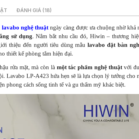
UẬT
ĐÁNH GIÁ (18)
n
lavabo nghệ thuật
ngày càng được ưa chuộng nhờ khả 
ăng sử dụng
. Nắm bắt nhu cầu đó, Hiwin – thương hiệ
 giới thiệu đến người tiêu dùng mẫu
lavabo đặt bàn ngh
o thiết kế phòng tắm hiện đại.
hậu rửa mặt, mà còn là
một tác phẩm nghệ thuật
với đư
rội. Lavabo LP-A423 hứa hẹn sẽ là lựa chọn lý tưởng cho 
ện phong cách sống tinh tế và gu thẩm mỹ khác biệt.