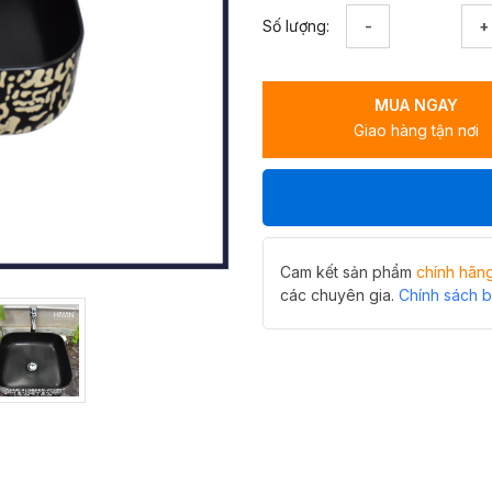
Lavabo
Số lượng:
đặt
bàn
nghệ
MUA NGAY
thuật
Giao hàng tận nơi
hoa
văn
HIWIN
LP-
A423
số
lượng
Cam kết sản phẩm
chính hãn
các chuyên gia.
Chính sách 