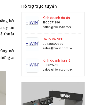
Hỗ trợ trực tuyến
Kinh doanh dự án
năng kết
1900571296
u uy tín
sales@hiwin.com.hk
ệ thuật
Đại lý và NPP
02435690839
sales@hiwin.com.hk
ờng nét
những ai
Kinh doanh bán lẻ
0886257989
sales@hiwin.com.hk