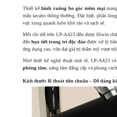
Thiết kế
hình vuông bo góc mềm mại
mang 
mẫu lavabo thông thường. Đặc biệt, phần lòng
vực xung quanh luôn khô ráo và sạch sẽ.
Mỗi chi tiết trên LP-A423 đều được Hiwin ch
đến
họa tiết trang trí độc đáo
được xử lý bằn
ứng dụng cao, vừa đạt giá trị thẩm mỹ vượt trộ
Nhờ thiết kế nghệ thuật tinh tế, LP-A423 c
phòng tắm
, nâng tầm đẳng cấp và phong cách
Kích thước lỗ thoát tiêu chuẩn – Dễ dàng k