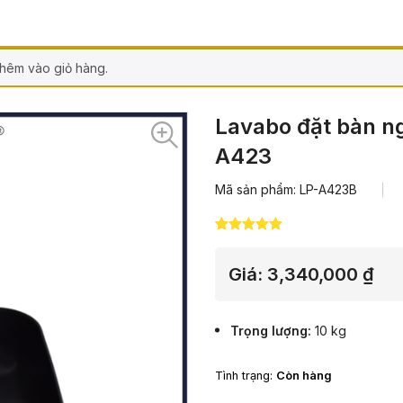
hêm vào giỏ hàng.
Lavabo đặt bàn n
A423
Mã sản phẩm: LP-A423B
5.00
18
trên 5
dựa trên
đánh giá
Giá:
3,340,000
₫
Trọng lượng
10 kg
Tình trạng:
Còn hàng