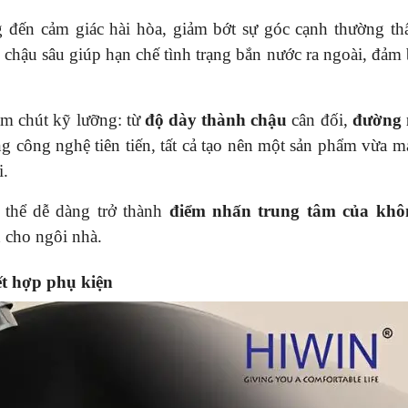
đến cảm giác hài hòa, giảm bớt sự góc cạnh thường th
 chậu sâu giúp hạn chế tình trạng bắn nước ra ngoài, đảm
ăm chút kỹ lưỡng: từ
độ dày thành chậu
cân đối,
đường 
g công nghệ tiên tiến, tất cả tạo nên một sản phẩm vừa m
i.
ó thể dễ dàng trở thành
điểm nhấn trung tâm của khô
 cho ngôi nhà.
ết hợp phụ kiện