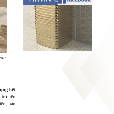
văn
ọng kết
 trở nên
iển, bán