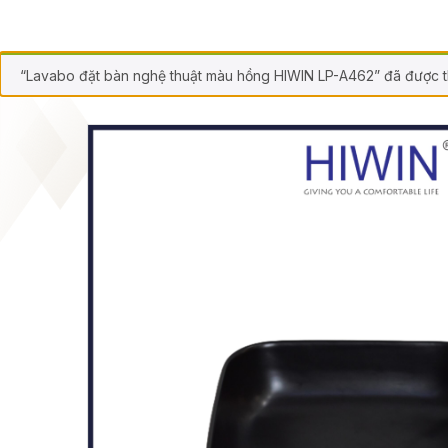
“Lavabo đặt bàn nghệ thuật màu hồng HIWIN LP-A462” đã được t