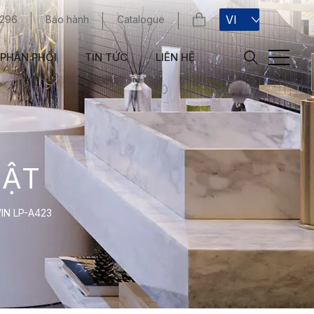
VI
 296
Bảo hành
Catalogue
PHÂN PHỐI
TIN TỨC
LIÊN HỆ
UẬT
WIN LP-A423