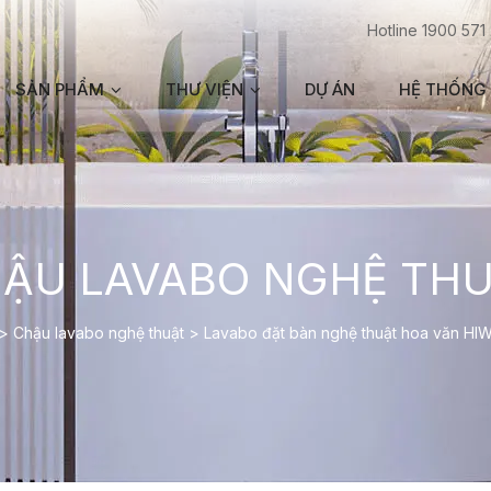
Hotline 1900 571
SẢN PHẨM
THƯ VIỆN
DỰ ÁN
HỆ THỐNG 
ẬU LAVABO NGHỆ TH
>
Chậu lavabo nghệ thuật
>
Lavabo đặt bàn nghệ thuật hoa văn HI