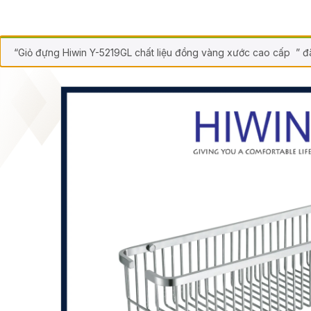
“Giỏ đựng Hiwin Y-5219GL chất liệu đồng vàng xước cao cấp ” đ