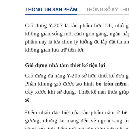
THÔNG TIN SẢN PHẨM
THÔNG SỐ KỸ TH
Giỏ đựng Y-205 là sản phẩm hữu ích, nhỏ gọ
không gian sống một cách gọn gàng, ngăn nắp 
phẩm này là lựa chọn lý tưởng để lắp đặt tại n
không gian lưu trữ tiện lợi.
Giỏ đựng nhà tắm thiết kế tiện lợi
Giỏ đựng đa năng Y-205 sở hữu thiết kế đơn g
Phần khung giỏ được tạo hình
bo tròn mềm 
trầy xước khi sử dụng. Thiết kế nan thưa giú
sẽ.
Điểm nhấn đặc biệt của sản phẩm nằm ở
bề
gương, nhưng lại mang đến vẻ ngoài sang trọ
nâng cao tính thẩm mỹ mà còn giúp việc vệ si