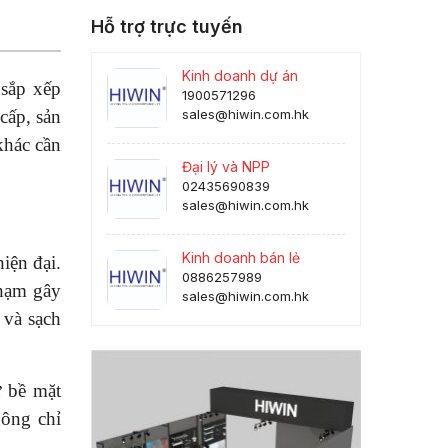
Hỗ trợ trực tuyến
Kinh doanh dự án
 sắp xếp
1900571296
cấp, sản
sales@hiwin.com.hk
khác cần
Đại lý và NPP
02435690839
sales@hiwin.com.hk
Kinh doanh bán lẻ
iện đại.
0886257989
chạm gây
sales@hiwin.com.hk
 và sạch
 bề mặt
hông chỉ