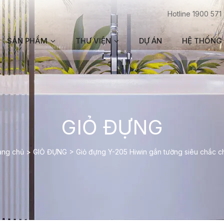
Hotline 1900 571
SẢN PHẨM
THƯ VIỆN
DỰ ÁN
HỆ THỐNG 
GIỎ ĐỰNG
ang chủ
>
GIỎ ĐỰNG
>
Giỏ đựng Y-205 Hiwin gắn tường siêu chắc c