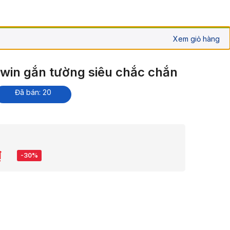
Xem giỏ hàng
iwin gắn tường siêu chắc chắn
Đã bán: 20
₫
-30%