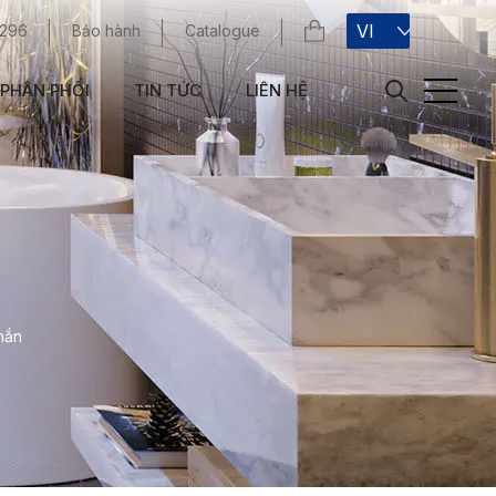
VI
 296
Bảo hành
Catalogue
PHÂN PHỐI
TIN TỨC
LIÊN HỆ
hắn