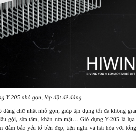
ựng Y-205 nhỏ gọn, lắp đặt dễ dàng
ó dáng chữ nhật nhỏ gọn, giúp tận dụng tối đa không gi
dầu gội, sữa tắm, khăn rửa mặt… Giỏ đựng Y-205 là lựa
 đảm bảo yếu tố bền đẹp, tiện nghi và hài hòa với tổng