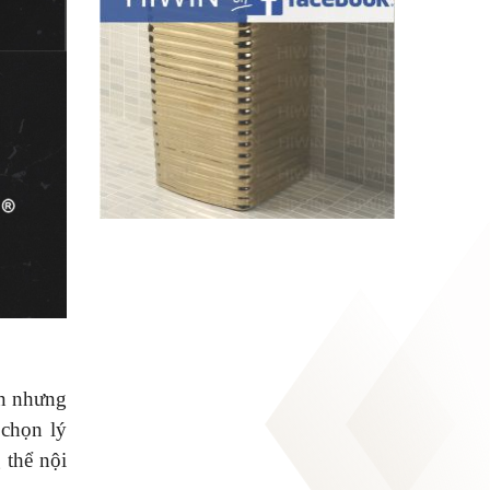
an nhưng
 chọn lý
 thể nội