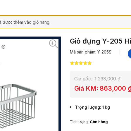
ã được thêm vào giỏ hàng.
Giỏ đựng Y-205 H
Mã sản phẩm: Y-205S
5.00
4
trên 5
dựa trên
đánh giá
Giá gốc:
1,233,000
₫
Giá KM:
863,000
Trọng lượng
1 kg
Tình trạng:
Còn hàng