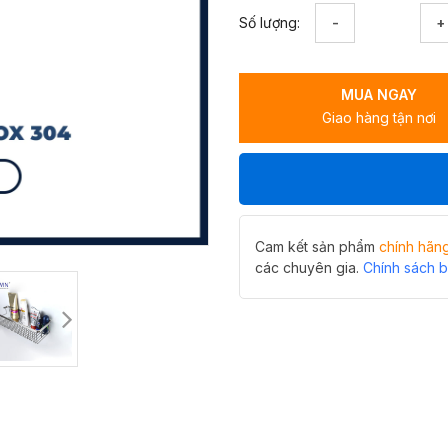
Giỏ
Số lượng:
đựng
Y-
205
MUA NGAY
Hiwin
Giao hàng tận nơi
gắn
tường
siêu
chắc
chắn
số
lượng
Cam kết sản phẩm
chính hãn
các chuyên gia.
Chính sách 