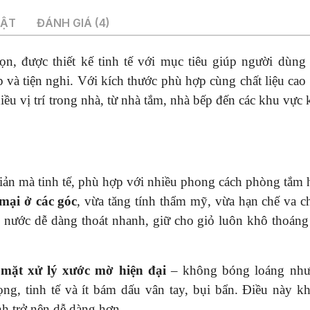
UẬT
ĐÁNH GIÁ (4)
n, được thiết kế tinh tế với mục tiêu giúp người dùng
và tiện nghi. Với kích thước phù hợp cùng chất liệu cao 
hiều vị trí trong nhà, từ nhà tắm, nhà bếp đến các khu vực 
iản mà tinh tế, phù hợp với nhiều phong cách phòng tắm h
mại ở các góc
, vừa tăng tính thẩm mỹ, vừa hạn chế va 
p nước dễ dàng thoát nhanh, giữ cho giỏ luôn khô thoáng
 mặt xử lý xước mờ hiện đại
– không bóng loáng như
ng, tinh tế và ít bám dấu vân tay, bụi bẩn. Điều này k
nh trở nên dễ dàng hơn.