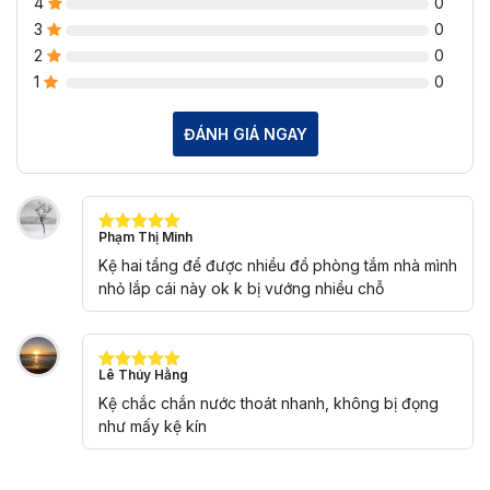
4
0
3
0
2
0
1
0
ĐÁNH GIÁ NGAY
Phạm Thị Minh
Được xếp
hạng
5
5
Kệ hai tầng để được nhiều đồ phòng tắm nhà mình
sao
nhỏ lắp cái này ok k bị vướng nhiều chỗ
Lê Thúy Hằng
Được xếp
hạng
5
5
Kệ chắc chắn nước thoát nhanh, không bị đọng
sao
như mấy kệ kín