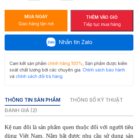
đôi
Y-
MUA NGAY
207
THÊM VÀO GIỎ
Giao hàng tận nơi
Hiwin
Tiếp tục mua hàng
2
tầng
Nhắn tin Zalo
treo
tường
chắc
chắn
Cam kết sản phẩm
chính hãng 100%
, Sản phẩm được kiểm
số
soát chất lượng bởi các chuyên gia.
Chính sách bảo hành
lượng
và
chính sách đổi trả hàng
THÔNG TIN SẢN PHẨM
THÔNG SỐ KỸ THUẬT
ĐÁNH GIÁ (2)
Kệ nan đôi là sản phẩm quen thuộc đối với người tiêu
dùng Việt Nam. Nắm bắt được nhu cầu sử dụng sản