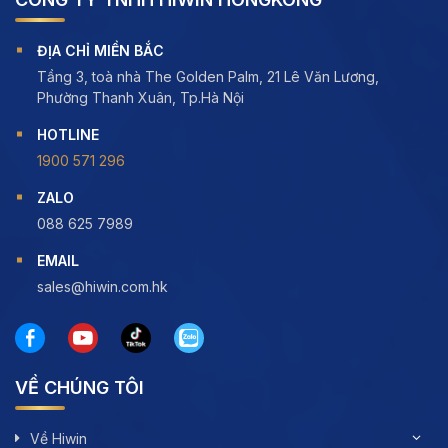
ĐỊA CHỈ MIỀN BẮC
Tầng 3, toà nhà The Golden Palm, 21 Lê Văn Lương,
Phường Thanh Xuân, Tp.Hà Nội
HOTLINE
1900 571 296
ZALO
088 625 7989
EMAIL
sales@hiwin.com.hk
VỀ CHÚNG TÔI
Về Hiwin