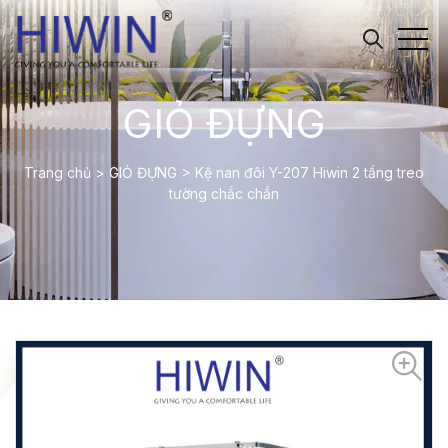
GIỎ ĐỰNG
Trang chủ
>
GIỎ ĐỰNG
>
Kệ nan đôi Y-207 Hiwin 2 tầng treo
tường chắc chắn