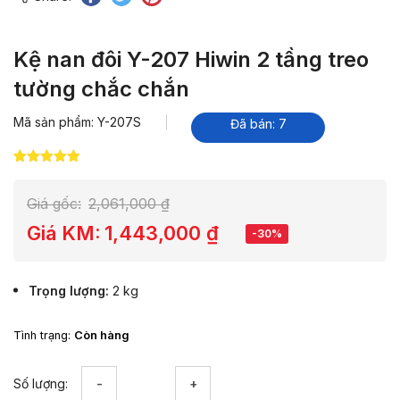
Kệ nan đôi Y-207 Hiwin 2 tầng treo
tường chắc chắn
Mã sản phẩm: Y-207S
Đã bán: 7
5.00
2
trên 5
dựa trên
đánh giá
Giá gốc:
2,061,000
₫
Giá KM:
1,443,000
₫
-30%
Trọng lượng
2 kg
Tình trạng:
Còn hàng
Kệ
Số lượng:
nan