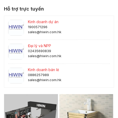
Hỗ trợ trực tuyến
Kinh doanh dự án
1900571296
sales@hiwin.com.hk
Đại lý và NPP
02435690839
sales@hiwin.com.hk
Kinh doanh bán lẻ
0886257989
sales@hiwin.com.hk