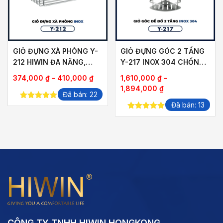
GIỎ ĐỰNG XÀ PHÒNG Y-
GIỎ ĐỰNG GÓC 2 TẦNG
212 HIWIN ĐA NĂNG,
Y-217 INOX 304 CHỐNG
TIỆN DỤNG
CONG VÊNH, HOEN GỈ
Khoảng
374,000
₫
–
410,000
₫
1,610,000
₫
–
giá:
Khoảng
1,894,000
₫
Đã bán: 22
từ
giá:
Đã bán: 13
5.00
out of
374,000 ₫
từ
5
5.00
out of
đến
1,610,000 ₫
5
410,000 ₫
đến
1,894,000 ₫
CÔNG TY TNHH HIWIN HONGKONG