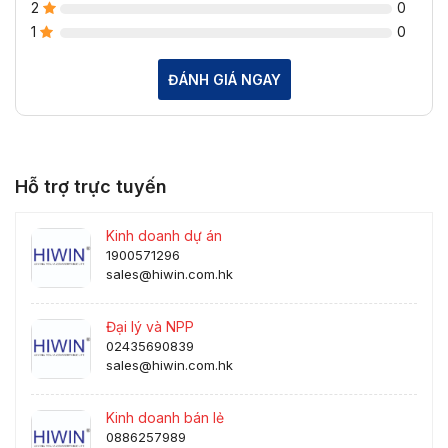
2
0
1
0
ĐÁNH GIÁ NGAY
Hỗ trợ trực tuyến
Kinh doanh dự án
1900571296
sales@hiwin.com.hk
Đại lý và NPP
02435690839
sales@hiwin.com.hk
Kinh doanh bán lẻ
0886257989