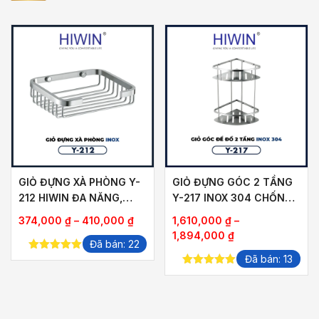
GIỎ ĐỰNG XÀ PHÒNG Y-
GIỎ ĐỰNG GÓC 2 TẦNG
212 HIWIN ĐA NĂNG,
Y-217 INOX 304 CHỐNG
TIỆN DỤNG
CONG VÊNH, HOEN GỈ
Khoảng
374,000
₫
–
410,000
₫
1,610,000
₫
–
giá:
Khoảng
1,894,000
₫
Đã bán: 22
từ
giá:
Đã bán: 13
5.00
out of
374,000 ₫
từ
5
5.00
out of
đến
1,610,000 ₫
5
410,000 ₫
đến
1,894,000 ₫