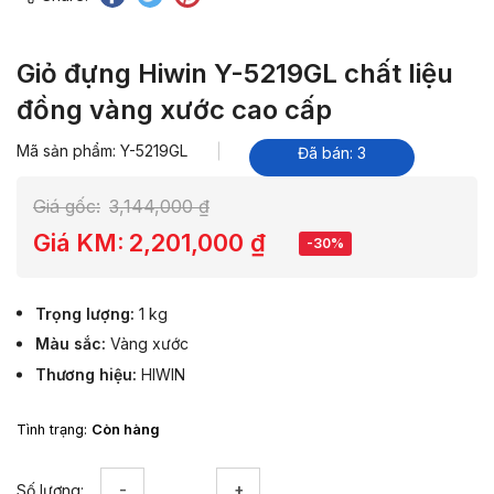
Giỏ đựng Hiwin Y-5219GL chất liệu
đồng vàng xước cao cấp
Mã sản phẩm: Y-5219GL
Đã bán: 3
Giá gốc:
3,144,000
₫
Giá KM:
2,201,000
₫
-30%
Trọng lượng
1 kg
Màu sắc
Vàng xước
Thương hiệu
HIWIN
Tình trạng:
Còn hàng
Giỏ
Số lượng: