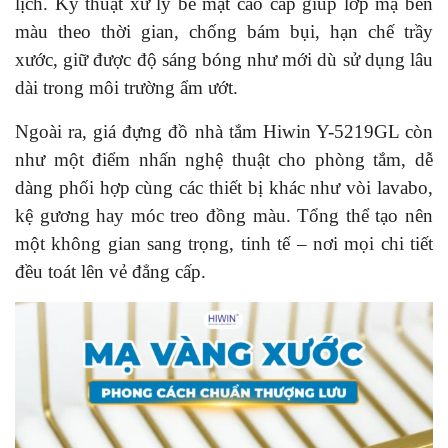
lịch. Kỹ thuật xử lý bề mặt cao cấp giúp lớp mạ bền
màu theo thời gian, chống bám bụi, hạn chế trầy
xước, giữ được độ sáng bóng như mới dù sử dụng lâu
dài trong môi trường ẩm ướt.
Ngoài ra, giá đựng đồ nhà tắm Hiwin Y-5219GL còn
như một điểm nhấn nghệ thuật cho phòng tắm, dễ
dàng phối hợp cùng các thiết bị khác như vòi lavabo,
kệ gương hay móc treo đồng màu. Tổng thể tạo nên
một không gian sang trọng, tinh tế – nơi mọi chi tiết
đều toát lên vẻ đẳng cấp.