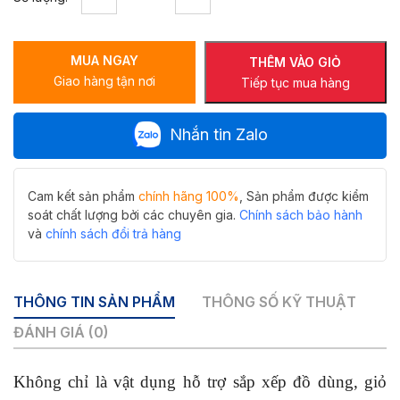
đựng
Hiwin
Y-
MUA NGAY
5219GL
THÊM VÀO GIỎ
Giao hàng tận nơi
chất
Tiếp tục mua hàng
liệu
đồng
Nhắn tin Zalo
vàng
xước
cao
cấp
Cam kết sản phẩm
chính hãng 100%
, Sản phẩm được kiểm
số
soát chất lượng bởi các chuyên gia.
Chính sách bảo hành
lượng
và
chính sách đổi trả hàng
THÔNG TIN SẢN PHẨM
THÔNG SỐ KỸ THUẬT
ĐÁNH GIÁ (0)
Không chỉ là vật dụng hỗ trợ sắp xếp đồ dùng, giỏ