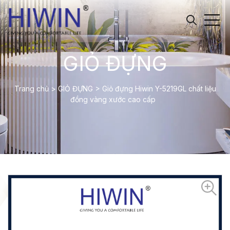
GIỎ ĐỰNG
Trang chủ
>
GIỎ ĐỰNG
>
Giỏ đựng Hiwin Y-5219GL chất liệu
đồng vàng xước cao cấp