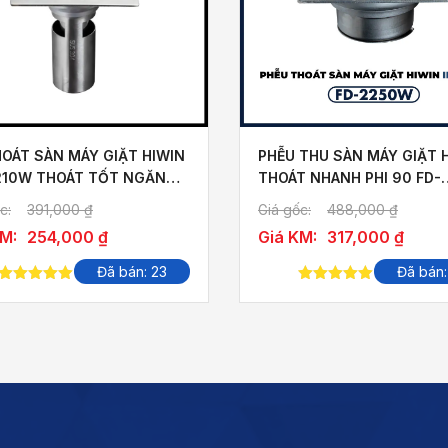
HOÁT SÀN MÁY GIẶT HIWIN
PHỄU THU SÀN MÁY GIẶT 
210W THOÁT TỐT NGĂN
THOÁT NHANH PHI 90 FD-
TỐT
2250W
c:
391,000
₫
Giá gốc:
488,000
₫
KM:
254,000
₫
Giá KM:
317,000
₫
Đã bán: 23
Đã bán:
5.00
out of
5.00
out of
5
5