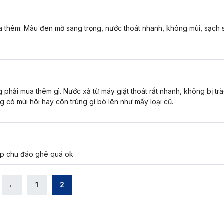
 thêm. Màu đen mờ sang trọng, nước thoát nhanh, không mùi, sạch 
phải mua thêm gì. Nước xả từ máy giặt thoát rất nhanh, không bị tr
g có mùi hôi hay côn trùng gì bò lên như mấy loại cũ.
hop chu đáo ghê quá ok
←
1
2