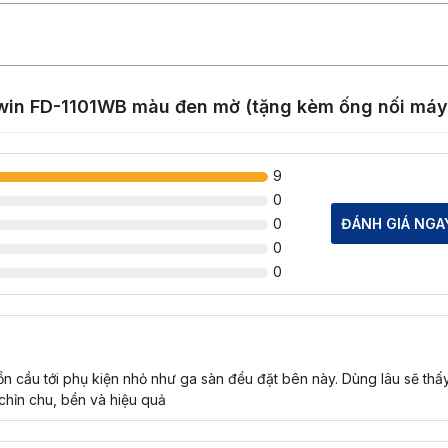
iwin FD-1101WB màu đen mờ (tặng kèm ống nối máy 
9
0
0
ĐÁNH GIÁ NGA
0
0
ồn cầu tới phụ kiện nhỏ như ga sàn đều đặt bên này. Dùng lâu sẽ thấy
chỉn chu, bền và hiệu quả