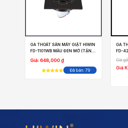
IẶT
GA THOÁT SÀN MÁY GIẶT HIWIN
GA T
FD-1101WB MÀU ĐEN MỜ (TẶNG
FD-4
KÈM ỐNG NỐI MÁY GIẶT)
MÙI 
Giá:
648,000
₫
Giá gố
Giá 
Đã bán: 79
5.00
out of
 32
5