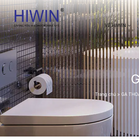
VỀ HIWIN
G
Trang chủ
>
GA THO