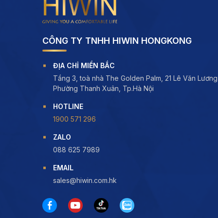
CÔNG TY TNHH HIWIN HONGKONG
ĐỊA CHỈ MIỀN BẮC
Tầng 3, toà nhà The Golden Palm, 21 Lê Văn Lương
Phường Thanh Xuân, Tp.Hà Nội
HOTLINE
1900 571 296
ZALO
088 625 7989
EMAIL
sales@hiwin.com.hk