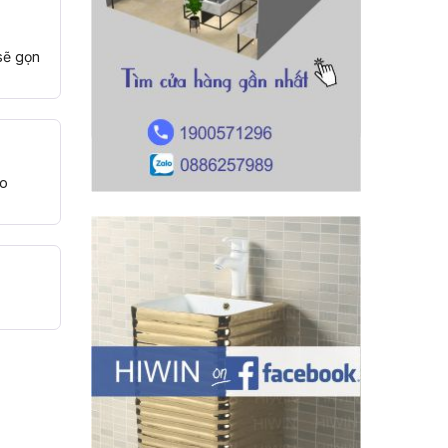
sẽ gọn
ào