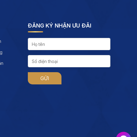
ĐĂNG KÝ NHẬN ƯU ĐÃI
h
ng
án