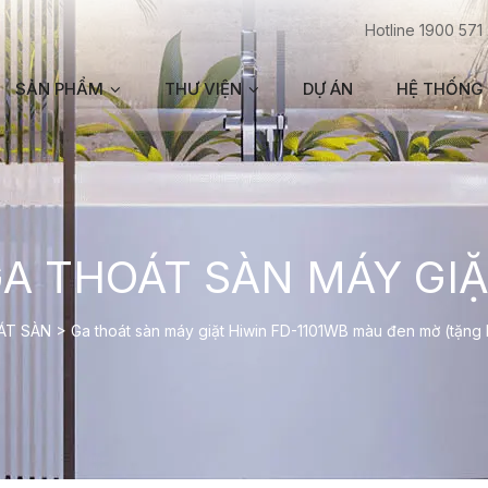
Hotline 1900 571
SẢN PHẨM
THƯ VIỆN
DỰ ÁN
HỆ THỐNG 
A THOÁT SÀN MÁY GI
ÁT SÀN
>
Ga thoát sàn máy giặt Hiwin FD-1101WB màu đen mờ (tặng 