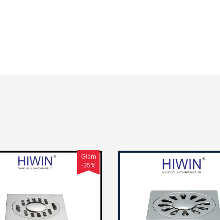
Giảm
-35%