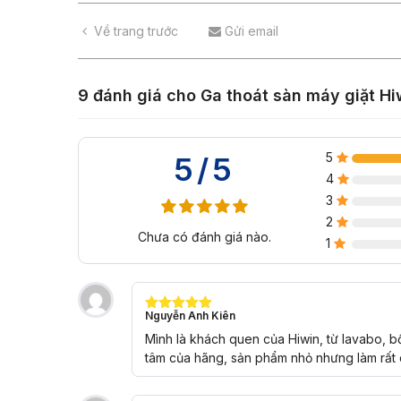
Về trang trước
Gửi email
9 đánh giá cho
Ga thoát sàn máy giặt H
5
5/5
4
3
2
Chưa có đánh giá nào.
1
Nguyễn Anh Kiên
Được xếp
hạng
5
5
Mình là khách quen của Hiwin, từ lavabo, b
sao
tâm của hãng, sản phẩm nhỏ nhưng làm rất 