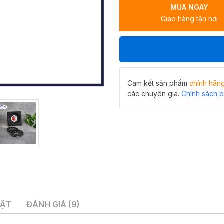
MUA NGAY
giặt
Giao hàng tận nơi
Hiwin
FD-
1101WB
màu
đen
mờ
(tặng
Cam kết sản phẩm
chính hãn
kèm
các chuyên gia.
Chính sách 
ống
nối
máy
giặt)
số
lượng
UẬT
ĐÁNH GIÁ (9)