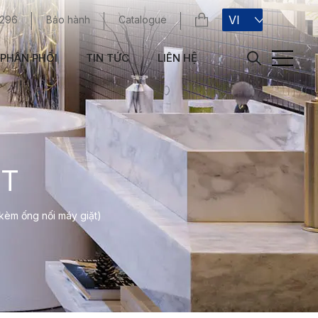
VI
 296
Bảo hành
Catalogue
PHÂN PHỐI
TIN TỨC
LIÊN HỆ
ẶT
kèm ống nối máy giặt)