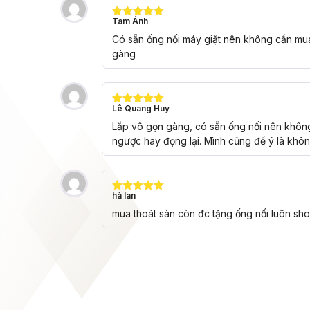
Tam Ánh
Được xếp
hạng
5
5
Có sẵn ống nối máy giặt nên không cần mua
sao
gàng
Lê Quang Huy
Được xếp
hạng
5
5
Lắp vô gọn gàng, có sẵn ống nối nên không 
sao
ngược hay đọng lại. Mình cũng để ý là khôn
hà lan
Được xếp
hạng
5
5
mua thoát sàn còn đc tặng ống nối luôn s
sao