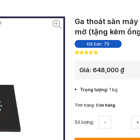
Ga thoát sàn máy
mờ (tặng kèm ống
Đã bán: 79
5.00
9
trên 5
dựa trên
đánh giá
Giá:
648,000
₫
Trọng lượng
1 kg
Tình trạng:
Còn hàng
Ga
Số lượng:
thoát
sàn
máy