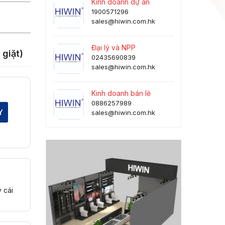
Kinh doanh dự án
1900571296
sales@hiwin.com.hk
Đại lý và NPP
giặt)
02435690839
sales@hiwin.com.hk
Kinh doanh bán lẻ
0886257989
Y
sales@hiwin.com.hk
 cái