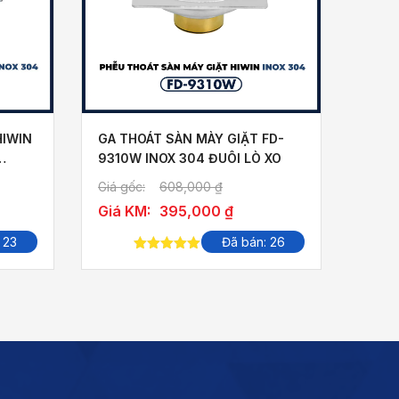
HIWIN
GA THOÁT SÀN MÀY GIẶT FD-
9310W INOX 304 ĐUÔI LÒ XO
Giá gốc:
608,000
₫
Giá KM:
395,000
₫
 23
Đã bán: 26
5.00
out of
5