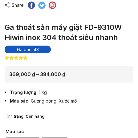
Share:
Ga thoát sàn máy giặt FD-9310W
Hiwin inox 304 thoát siêu nhanh
Đã bán: 43
5.00
10
trên 5
dựa trên
đánh giá
Khoảng
369,000
₫
–
384,000
₫
giá:
từ
Trọng lượng
1 kg
369,000 ₫
Màu sắc
Gương bóng
,
Xước mờ
đến
384,000 ₫
Tình trạng:
Còn hàng
Màu sắc