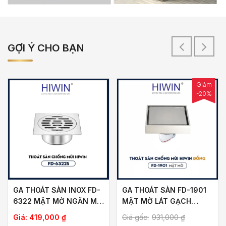
GỢI Ý CHO BẠN
Giảm
-20%
GA THOÁT SÀN INOX FD-
GA THOÁT SÀN FD-1901
6322 MẶT MỜ NGĂN MÙI
MẶT MỜ LÁT GẠCH
THOÁT NHANH
THOÁT NƯỚC NHANH
ảng
Giá:
419,000
₫
Giá gốc:
931,000
₫