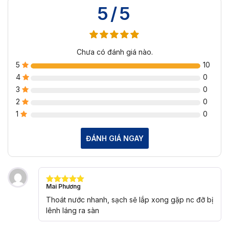
5/5
Chưa có đánh giá nào.
5
10
4
0
3
0
2
0
1
0
ĐÁNH GIÁ NGAY
Mai Phương
Được xếp
hạng
5
5
Thoát nước nhanh, sạch sẽ lắp xong gặp nc đỡ bị
sao
lênh láng ra sàn