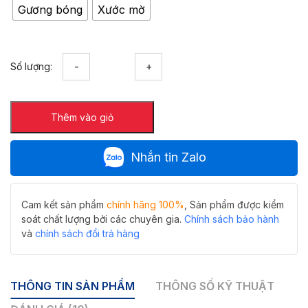
Gương bóng
Xước mờ
Ga
Số lượng:
thoát
sàn
máy
Thêm vào giỏ
giặt
FD-
9310W
Nhắn tin Zalo
Hiwin
inox
304
thoát
Cam kết sản phẩm
chính hãng 100%
, Sản phẩm được kiểm
siêu
soát chất lượng bởi các chuyên gia.
Chính sách bảo hành
nhanh
và
chính sách đổi trả hàng
số
lượng
THÔNG TIN SẢN PHẨM
THÔNG SỐ KỸ THUẬT