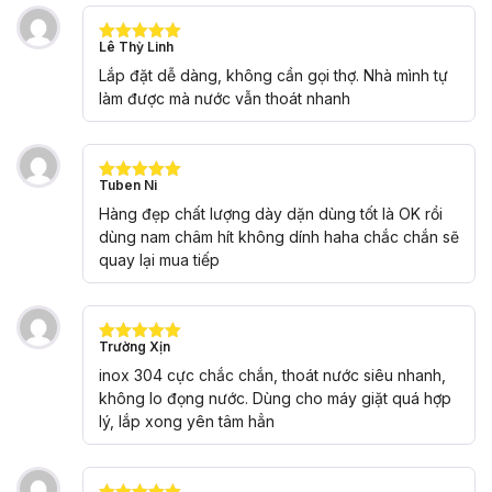
Lê Thỳ Linh
Được xếp
hạng
5
5
Lắp đặt dễ dàng, không cần gọi thợ. Nhà mình tự
sao
làm được mà nước vẫn thoát nhanh
Tuben Ni
Được xếp
hạng
5
5
Hàng đẹp chất lượng dày dặn dùng tốt là OK rồi
sao
dùng nam châm hít không dính haha chắc chắn sẽ
quay lại mua tiếp
Trường Xịn
Được xếp
hạng
5
5
inox 304 cực chắc chắn, thoát nước siêu nhanh,
sao
không lo đọng nước. Dùng cho máy giặt quá hợp
lý, lắp xong yên tâm hẳn