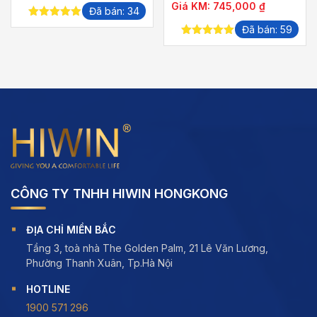
Giá KM:
745,000
₫
Đã bán: 34
5.00
out of
Đã bán: 59
,000 ₫
5
5.00
out of
5
,000 ₫
CÔNG TY TNHH HIWIN HONGKONG
ĐỊA CHỈ MIỀN BẮC
Tầng 3, toà nhà The Golden Palm, 21 Lê Văn Lương,
Phường Thanh Xuân, Tp.Hà Nội
HOTLINE
1900 571 296