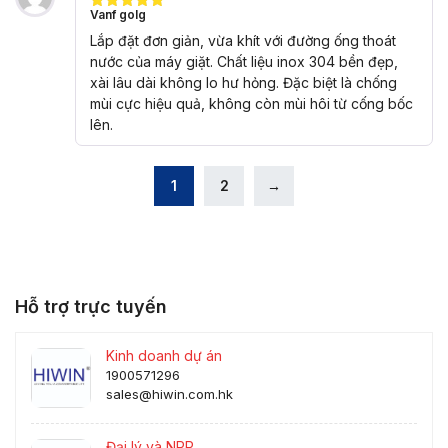
Vanf golg
Được xếp
hạng
5
5
Lắp đặt đơn giản, vừa khít với đường ống thoát
sao
nước của máy giặt. Chất liệu inox 304 bền đẹp,
xài lâu dài không lo hư hỏng. Đặc biệt là chống
mùi cực hiệu quả, không còn mùi hôi từ cống bốc
lên.
1
2
→
Hỗ trợ trực tuyến
Kinh doanh dự án
1900571296
sales@hiwin.com.hk
Đại lý và NPP