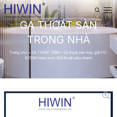
GA THOÁT SÀN
TRONG NHÀ
Trang chủ
>
GA THOÁT SÀN
>
Ga thoát sàn máy giặt FD-
9310W Hiwin inox 304 thoát siêu nhanh