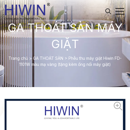
GA THOÁT SÀN MÁY
GIẶT
Trang chủ
>
GA THOÁT SÀN
>
Phễu thu máy giặt Hiwin FD-
1101W màu mạ vàng (tặng kèm ống nối máy giặt)