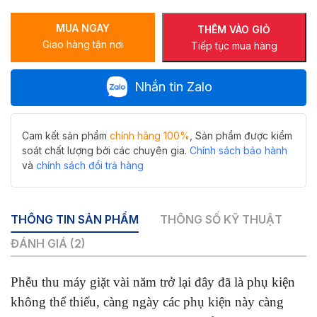
giặt
MUA NGAY
Hiwin
THÊM VÀO GIỎ
Giao hàng tận nơi
FD-
Tiếp tục mua hàng
1101W
màu
Nhắn tin Zalo
mạ
vàng
(tặng
kèm
Cam kết sản phẩm
chính hãng 100%
, Sản phẩm được kiểm
ống
soát chất lượng bởi các chuyên gia.
Chính sách bảo hành
nối
và
chính sách đổi trả hàng
máy
giặt)
số
THÔNG TIN SẢN PHẨM
THÔNG SỐ KỸ THUẬT
lượng
ĐÁNH GIÁ (2)
Phễu thu máy giặt vài năm trở lại đây đã là phụ kiện
không thể thiếu, càng ngày các phụ kiện này càng