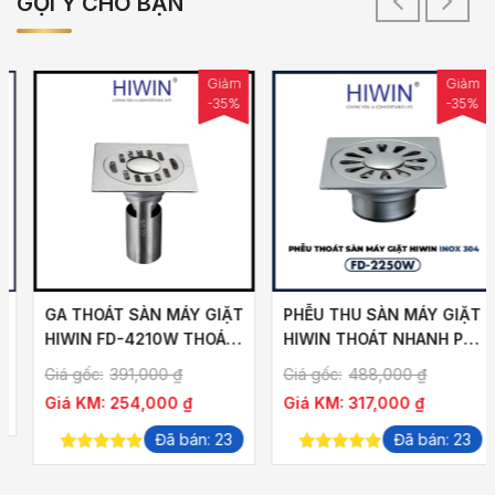
GỢI Ý CHO BẠN
Giảm
-35%
GA THOÁT SÀN MÁY GIẶT
GA THOÁT SÀN MÁY GIẶT
HIWIN FD-1101WB MÀU
HIWIN FD-4210W THOÁT
ĐEN MỜ (TẶNG KÈM
TỐT NGĂN MÙI TỐT
Giá:
648,000
₫
Giá gốc:
391,000
₫
ỐNG NỐI MÁY GIẶT)
Giá KM:
254,000
₫
Đã bán: 79
5.00
out of
Đã bán: 23
5
5.00
out of
5