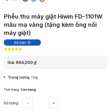
Phễu thu máy giặt Hiwin FD-1101W
màu mạ vàng (tặng kèm ống nối
máy giặt)
Đã bán: 15
5.00
2
trên 5
dựa trên
đánh giá
Giá:
664,000
₫
Trọng lượng
1 kg
Tình trạng:
Còn hàng
Phễu
Số lượng:
thu
máy