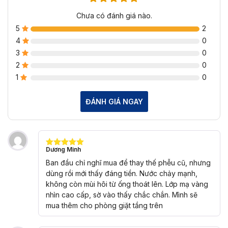
Chưa có đánh giá nào.
5
2
4
0
3
0
2
0
1
0
ĐÁNH GIÁ NGAY
Dương Minh
Được xếp
hạng
5
5
Ban đầu chỉ nghĩ mua để thay thế phễu cũ, nhưng
sao
dùng rồi mới thấy đáng tiền. Nước chảy mạnh,
không còn mùi hôi từ ống thoát lên. Lớp mạ vàng
nhìn cao cấp, sờ vào thấy chắc chắn. Mình sẽ
mua thêm cho phòng giặt tầng trên