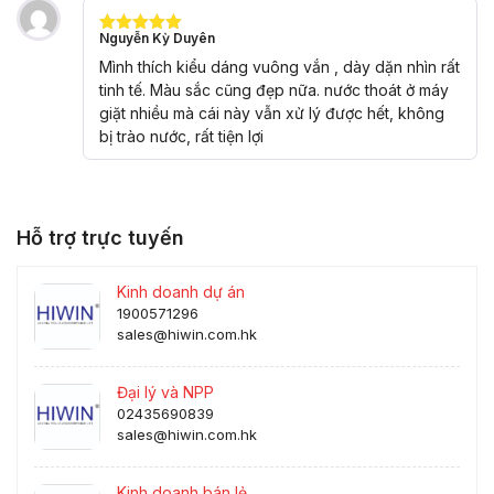
Nguyễn Kỳ Duyên
Được xếp
hạng
5
5
Mình thích kiểu dáng vuông vắn , dày dặn nhìn rất
sao
tinh tế. Màu sắc cũng đẹp nữa. nước thoát ở máy
giặt nhiều mà cái này vẫn xử lý được hết, không
bị trào nước, rất tiện lợi
Hỗ trợ trực tuyến
Kinh doanh dự án
1900571296
sales@hiwin.com.hk
Đại lý và NPP
02435690839
sales@hiwin.com.hk
Kinh doanh bán lẻ