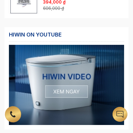
394,000
₫
606,000
₫
HIWIN ON YOUTUBE