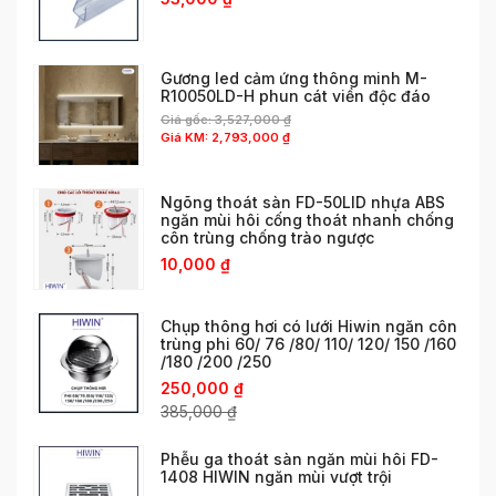
Gương led cảm ứng thông minh M-
R10050LD-H phun cát viền độc đáo
Giá gốc:
3,527,000
₫
Giá KM:
2,793,000
₫
Ngõng thoát sàn FD-50LID nhựa ABS
ngăn mùi hôi cống thoát nhanh chống
côn trùng chống trào ngược
10,000
₫
Chụp thông hơi có lưới Hiwin ngăn côn
trùng phi 60/ 76 /80/ 110/ 120/ 150 /160
/180 /200 /250
250,000
₫
385,000
₫
Phễu ga thoát sàn ngăn mùi hôi FD-
1408 HIWIN ngăn mùi vượt trội