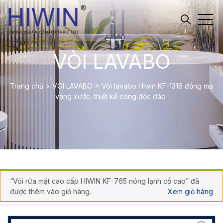
VÒI LAVABO
Trang chủ
>
VÒI LAVABO
>
Vòi lavabo Hiwin KF-1316 đồng mạ
vàng xước, thiết kế cong độc đáo
“Vòi rửa mặt cao cấp HIWIN KF-765 nóng lạnh cổ cao” đã
được thêm vào giỏ hàng.
Xem giỏ hàng