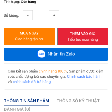
Tình trạng:
Còn hàng
Vòi
Số lượng:
lavabo
Hiwin
KF-
MUA NGAY
1316
THÊM VÀO GIỎ
Giao hàng tận nơi
đồng
Tiếp tục mua hàng
mạ
vàng
Nhắn tin Zalo
xước,
thiết
kế
cong
Cam kết sản phẩm
chính hãng 100%
, Sản phẩm được kiểm
độc
soát chất lượng bởi các chuyên gia.
Chính sách bảo hành
đáo
và
chính sách đổi trả hàng
số
lượng
THÔNG TIN SẢN PHẨM
THÔNG SỐ KỸ THUẬT
ĐÁNH GIÁ (0)