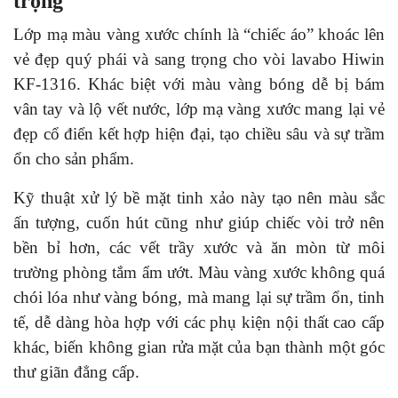
trọng
Lớp mạ màu vàng xước chính là “chiếc áo” khoác lên
vẻ đẹp quý phái và sang trọng cho vòi lavabo Hiwin
KF-1316. Khác biệt với màu vàng bóng dễ bị bám
vân tay và lộ vết nước, lớp mạ vàng xước mang lại vẻ
đẹp cổ điển kết hợp hiện đại, tạo chiều sâu và sự trầm
ổn cho sản phẩm.
Kỹ thuật xử lý bề mặt tinh xảo này tạo nên màu sắc
ấn tượng, cuốn hút cũng như giúp chiếc vòi trở nên
bền bỉ hơn, các vết trầy xước và ăn mòn từ môi
trường phòng tắm ẩm ướt. Màu vàng xước không quá
chói lóa như vàng bóng, mà mang lại sự trầm ổn, tinh
tế, dễ dàng hòa hợp với các phụ kiện nội thất cao cấp
khác, biến không gian rửa mặt của bạn thành một góc
thư giãn đẳng cấp.