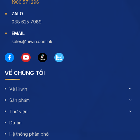
1900 571 296
ZALO
088 625 7989
EMAIL
sales@hiwin.com.hk
VỀ CHÚNG TÔI
Về Hiwin
Sản phẩm
Thư viện
Dự án
Hệ thống phân phối