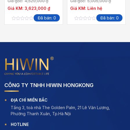
Giá gốc:
4,529,000
₫
Giá gốc:
5,005,000
₫
Giá KM:
3,623,000
₫
Giá KM:
Liên hệ
Đã bán: 0
Đã bán: 0
0
0
out
out
of
of
5
5
CÔNG TY TNHH HIWIN HONGKONG
ĐỊA CHỈ MIỀN BẮC
Tầng 3, toà nhà The Golden Palm, 21 Lê Văn Lương,
Phường Thanh Xuân, Tp.Hà Nội
HOTLINE