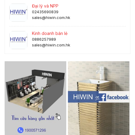
Đại lý và NPP
02435690839
sales@hiwin.com.hk
Kinh doanh bán lẻ
0886257989
sales@hiwin.com.hk