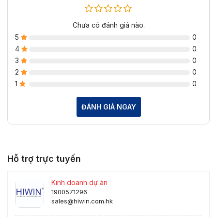
Chưa có đánh giá nào.
5
0
4
0
3
0
2
0
1
0
ĐÁNH GIÁ NGAY
Hỗ trợ trực tuyến
Kinh doanh dự án
1900571296
sales@hiwin.com.hk