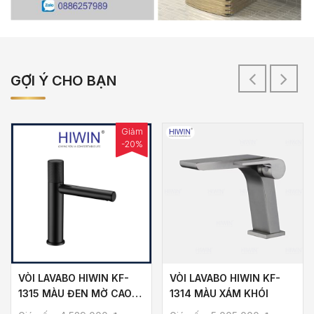
GỢI Ý CHO BẠN
Giảm
-20%
VÒI LAVABO HIWIN KF-
VÒI LAVABO HIWIN KF-
1315 MÀU ĐEN MỜ CAO
1314 MÀU XÁM KHÓI
CẤP