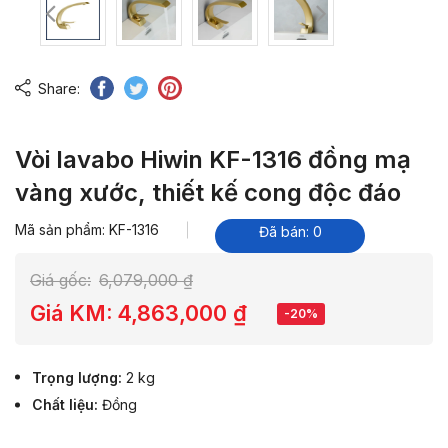
Share:
Vòi lavabo Hiwin KF-1316 đồng mạ
vàng xước, thiết kế cong độc đáo
Mã sản phẩm: KF-1316
Đã bán: 0
Giá gốc:
6,079,000
₫
Giá KM:
4,863,000
₫
-20%
Trọng lượng
2 kg
Chất liệu
Đồng