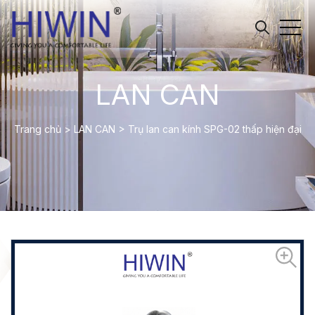
LAN CAN
Trang chủ
>
LAN CAN
>
Trụ lan can kính SPG-02 thấp hiện đại