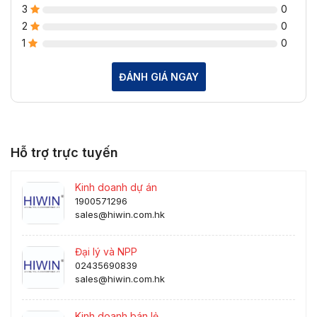
3
0
2
0
1
0
ĐÁNH GIÁ NGAY
Hỗ trợ trực tuyến
Kinh doanh dự án
1900571296
sales@hiwin.com.hk
Đại lý và NPP
02435690839
sales@hiwin.com.hk
Kinh doanh bán lẻ