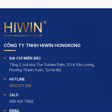
5
5
CÔNG TY TNHH HIWIN HONGKONG
ĐỊA CHỈ MIỀN BẮC
Tầng 3, toà nhà The Golden Palm, 21 Lê Văn Lương,
Phường Thanh Xuân, Tp.Hà Nội
HOTLINE
1900 571 296
ZALO
088 625 7989
EMAIL