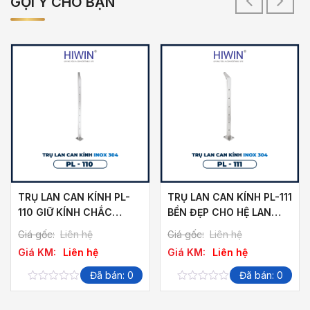
GỢI Ý CHO BẠN
TRỤ LAN CAN KÍNH PL-
TRỤ LAN CAN KÍNH PL-111
110 GIỮ KÍNH CHẮC
BỀN ĐẸP CHO HỆ LAN
CHẮN
CAN KÍNH
Giá gốc:
Liên hệ
Giá gốc:
Liên hệ
Giá KM:
Liên hệ
Giá KM:
Liên hệ
Đã bán: 0
Đã bán: 0
0
0
out
out
of
of