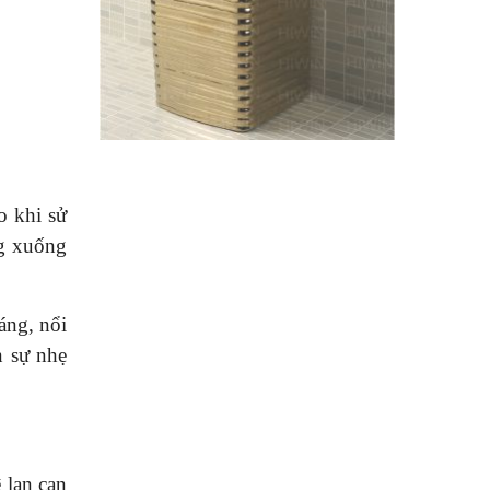
o khi sử
ng xuống
áng, nổi
n sự nhẹ
 lan can