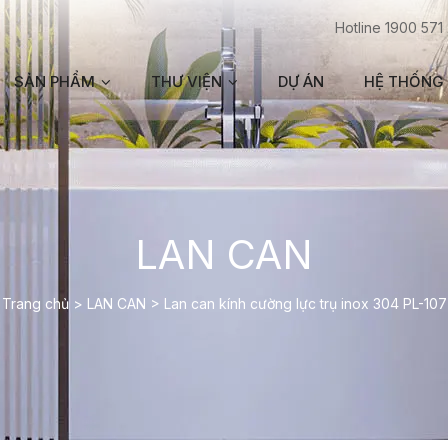
Hotline 1900 571
SẢN PHẨM
THƯ VIỆN
DỰ ÁN
HỆ THỐNG 
LAN CAN
Trang chủ
>
LAN CAN
>
Lan can kính cường lực trụ inox 304 PL-107