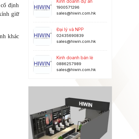
Kinh doanh dự án
 cố định
1900571296
kính giữ
sales@hiwin.com.hk
Đại lý và NPP
ình khác
02435690839
sales@hiwin.com.hk
Kinh doanh bán lẻ
0886257989
sales@hiwin.com.hk