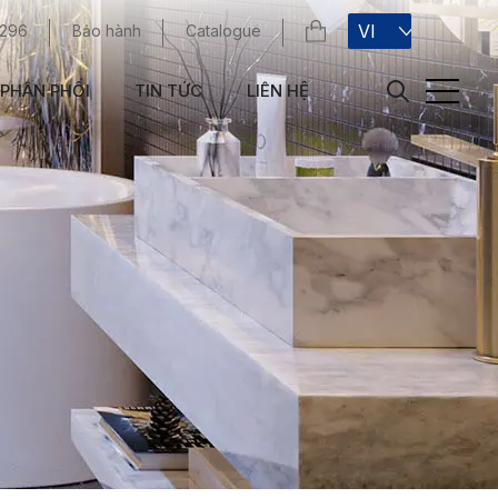
VI
 296
Bảo hành
Catalogue
PHÂN PHỐI
TIN TỨC
LIÊN HỆ