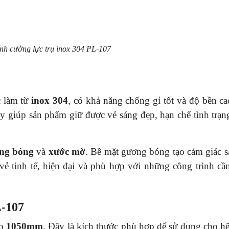
nh cường lực trụ inox 304 PL-107
c làm từ
inox 304
, có khả năng chống gỉ tốt và độ bền ca
ày giúp sản phẩm giữ được vẻ sáng đẹp, hạn chế tình trạ
ng bóng
và
xước mờ
. Bề mặt gương bóng tạo cảm giác s
vẻ tinh tế, hiện đại và phù hợp với những công trình cầ
L-107
ao
1050mm
. Đây là kích thước phù hợp để sử dụng cho hệ