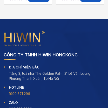
0
0
out
out
of
of
5
5
CÔNG TY TNHH HIWIN HONGKONG
ĐỊA CHỈ MIỀN BẮC
Tầng 3, toà nhà The Golden Palm, 21 Lê Văn Lương,
Phường Thanh Xuân, Tp.Hà Nội
HOTLINE
1900 571 296
ZALO