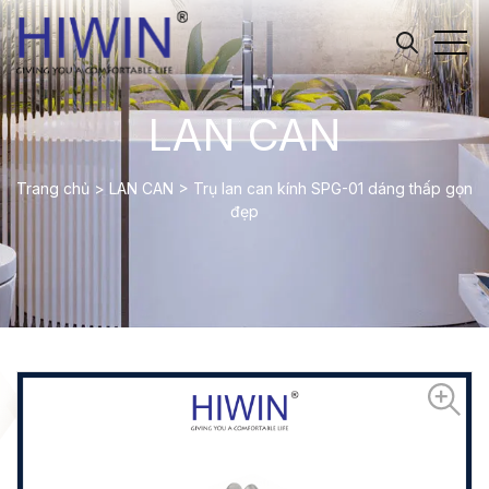
LAN CAN
Trang chủ
>
LAN CAN
>
Trụ lan can kính SPG-01 dáng thấp gọn
đẹp