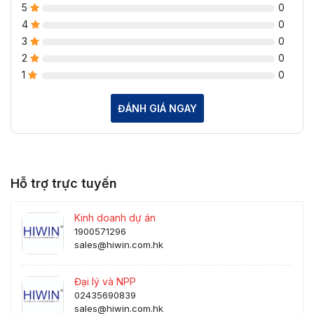
5
0
4
0
3
0
2
0
1
0
ĐÁNH GIÁ NGAY
Hỗ trợ trực tuyến
Kinh doanh dự án
1900571296
sales@hiwin.com.hk
Đại lý và NPP
02435690839
sales@hiwin.com.hk