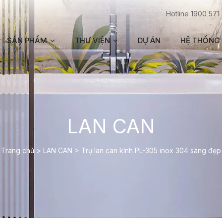
Hotline 1900 571
SẢN PHẨM
THƯ VIỆN
DỰ ÁN
HỆ THỐNG 
LAN CAN
Trang chủ
>
LAN CAN
>
Trụ lan can kính PL-305 inox 304 sáng đẹp