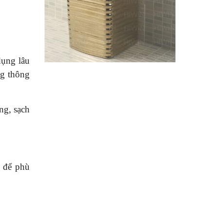
dụng lâu
ng thông
ng, sạch
u để phù