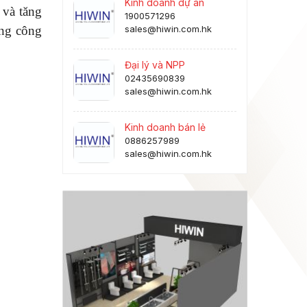
Kinh doanh dự án
 và tăng
1900571296
ững công
sales@hiwin.com.hk
Đại lý và NPP
02435690839
sales@hiwin.com.hk
Kinh doanh bán lẻ
0886257989
sales@hiwin.com.hk