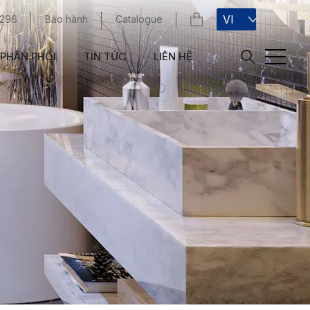
VI
 296
Bảo hành
Catalogue
PHÂN PHỐI
TIN TỨC
LIÊN HỆ