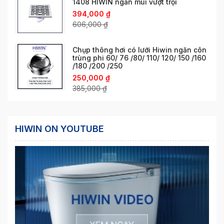
1408 HIWIN ngăn mùi vượt trội
394,000
₫
606,000
₫
Chụp thông hơi có lưới Hiwin ngăn côn
trùng phi 60/ 76 /80/ 110/ 120/ 150 /160
/180 /200 /250
250,000
₫
385,000
₫
HIWIN ON YOUTUBE