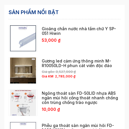
SẢN PHẨM NỔI BẬT
Gioăng chắn nước nhà tắm chữ Y SP-
051 Hiwin
53,000
₫
Gương led cảm ứng thông minh M-
R10050LD-H phun cát viền độc đáo
Giá gốc:
3,527,000
₫
Giá KM:
2,793,000
₫
Ngõng thoát sàn FD-50LID nhựa ABS
ngăn mùi hôi cống thoát nhanh chống
côn trùng chống trào ngược
10,000
₫
Phễu ga thoát sàn ngăn mùi hôi FD-