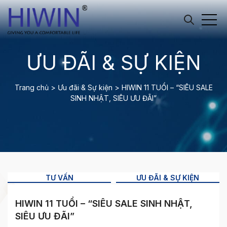
ƯU ĐÃI & SỰ KIỆN
Trang chủ
>
Ưu đãi & Sự kiện
>
HIWIN 11 TUỔI – “SIÊU SALE
SINH NHẬT, SIÊU ƯU ĐÃI”
TƯ VẤN
ƯU ĐÃI & SỰ KIỆN
HIWIN 11 TUỔI – “SIÊU SALE SINH NHẬT,
SIÊU ƯU ĐÃI”