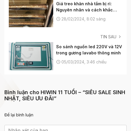
Giá treo khăn nhà tắm bị rỉ:
Nguyên nhân và cách khắc
phục
28/02/2024, 8:02 sáng
TIN SAU
So sánh nguồn led 220V và 12V
trong gương lavabo thông minh
05/03/2024, 3:46 chiều
Bình luận cho HIWIN 11 TUỔI – “SIÊU SALE SINH
NHẬT, SIÊU ƯU ĐÃI”
Để lại bình luận