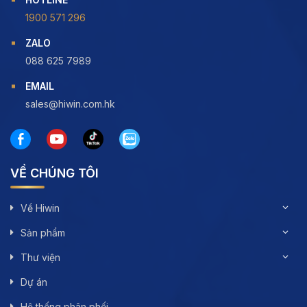
1900 571 296
ZALO
088 625 7989
EMAIL
sales@hiwin.com.hk
VỀ CHÚNG TÔI
Về Hiwin
Sản phẩm
Thư viện
Dự án
Hệ thống phân phối