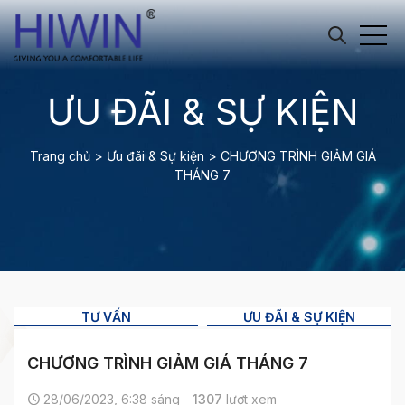
ƯU ĐÃI & SỰ KIỆN
Trang chủ
>
Ưu đãi & Sự kiện
>
CHƯƠNG TRÌNH GIẢM GIÁ
THÁNG 7
TƯ VẤN
ƯU ĐÃI & SỰ KIỆN
CHƯƠNG TRÌNH GIẢM GIÁ THÁNG 7
28/06/2023, 6:38 sáng
1307
lượt xem