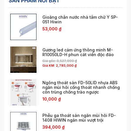
SẢN PHẨM NỔI BẬT
Gioăng chắn nước nhà tắm chữ Y SP-
051 Hiwin
53,000
₫
Gương led cảm ứng thông minh M-
R10050LD-H phun cát viền độc đáo
Giá gốc:
3,527,000
₫
Giá KM:
2,793,000
₫
Ngõng thoát sàn FD-50LID nhựa ABS
ngăn mùi hôi cống thoát nhanh chống
côn trùng chống trào ngược
10,000
₫
Phễu ga thoát sàn ngăn mùi hôi FD-
1408 HIWIN ngăn mùi vượt trội
394,000
₫