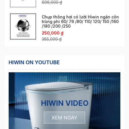
606,000
₫
Chụp thông hơi có lưới Hiwin ngăn côn
trùng phi 60/ 76 /80/ 110/ 120/ 150 /160
/180 /200 /250
250,000
₫
385,000
₫
HIWIN ON YOUTUBE