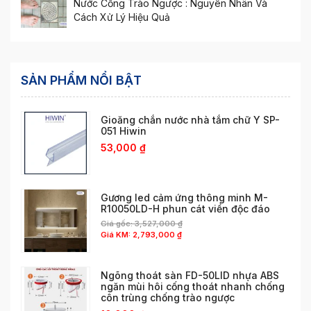
Nước Cống Trào Ngược : Nguyên Nhân Và
Cách Xử Lý Hiệu Quả
SẢN PHẨM NỔI BẬT
Gioăng chắn nước nhà tắm chữ Y SP-
051 Hiwin
53,000
₫
Gương led cảm ứng thông minh M-
R10050LD-H phun cát viền độc đáo
Giá gốc:
3,527,000
₫
Giá KM:
2,793,000
₫
Ngõng thoát sàn FD-50LID nhựa ABS
ngăn mùi hôi cống thoát nhanh chống
côn trùng chống trào ngược