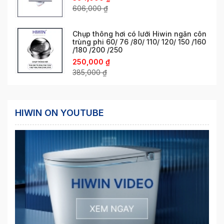
606,000
₫
Chụp thông hơi có lưới Hiwin ngăn côn
trùng phi 60/ 76 /80/ 110/ 120/ 150 /160
/180 /200 /250
250,000
₫
385,000
₫
HIWIN ON YOUTUBE