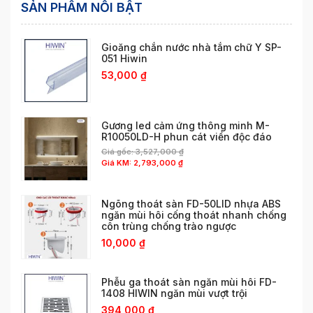
SẢN PHẨM NỔI BẬT
Gioăng chắn nước nhà tắm chữ Y SP-
051 Hiwin
53,000
₫
Gương led cảm ứng thông minh M-
R10050LD-H phun cát viền độc đáo
Giá gốc:
3,527,000
₫
Giá KM:
2,793,000
₫
Ngõng thoát sàn FD-50LID nhựa ABS
ngăn mùi hôi cống thoát nhanh chống
côn trùng chống trào ngược
10,000
₫
Phễu ga thoát sàn ngăn mùi hôi FD-
1408 HIWIN ngăn mùi vượt trội
394,000
₫