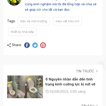
cùng kinh nghiệm mà tôi đã tổng hợp và chia sẻ
sẽ giúp ích cho tất cả bạn đọc.
Tags:
bảo vệ môi trường
mẹo vặt hữu ích
thiết bị nhà bếp
Share:
TIN TRƯỚC
6 Nguyên nhân dẫn đến tình
trạng kính cường lực bị nứt vỡ
02/08/2023, 5:00 sáng
TIN SAU