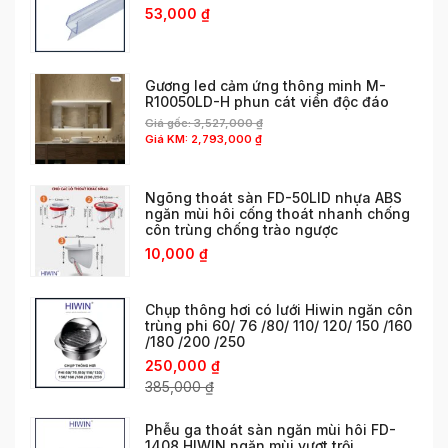
53,000
₫
Gương led cảm ứng thông minh M-
R10050LD-H phun cát viền độc đáo
Giá gốc:
3,527,000
₫
Giá KM:
2,793,000
₫
Ngõng thoát sàn FD-50LID nhựa ABS
ngăn mùi hôi cống thoát nhanh chống
côn trùng chống trào ngược
10,000
₫
Chụp thông hơi có lưới Hiwin ngăn côn
trùng phi 60/ 76 /80/ 110/ 120/ 150 /160
/180 /200 /250
250,000
₫
385,000
₫
Phễu ga thoát sàn ngăn mùi hôi FD-
1408 HIWIN ngăn mùi vượt trội