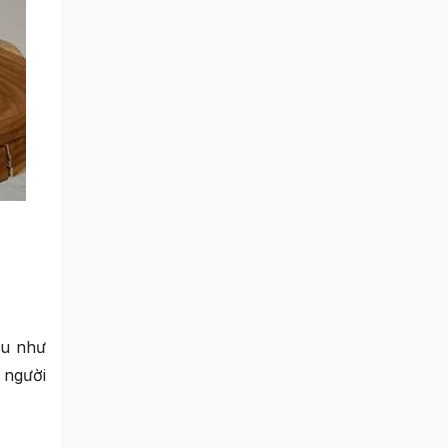
au như
 người