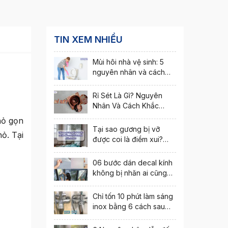
TIN XEM NHIỀU
Mùi hôi nhà vệ sinh: 5
nguyên nhân và cách
khắc phục nhanh nhất
Rỉ Sét Là Gì? Nguyên
Nhân Và Cách Khắc
Phục Hiện Tượng Rỉ Sét
hỏ gọn
Tại sao gương bị vỡ
ỏ. Tại
được coi là điềm xui?
Cách hóa giải ra sao?
06 bước dán decal kính
không bị nhăn ai cũng
thực hiện được
Chỉ tốn 10 phút làm sáng
inox bằng 6 cách sau
đây