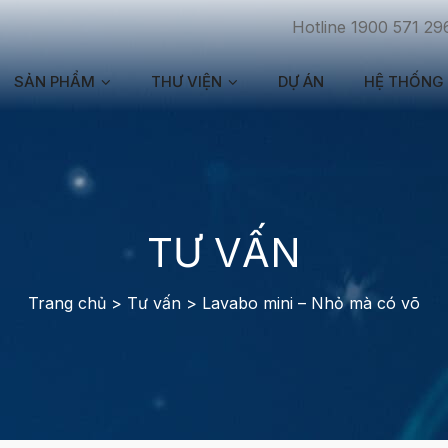
Hotline 1900 571 29
SẢN PHẨM
THƯ VIỆN
DỰ ÁN
HỆ THỐNG 
TƯ VẤN
Trang chủ
>
Tư vấn
>
Lavabo mini – Nhỏ mà có võ