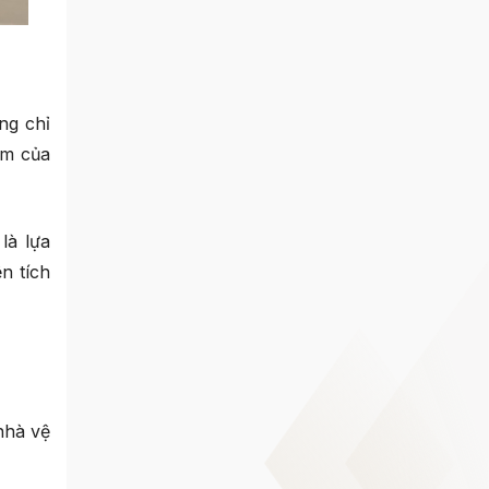
ng chỉ
ắm của
là lựa
n tích
nhà vệ