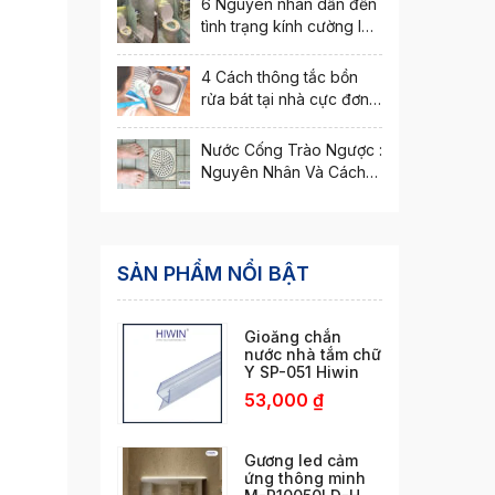
6 Nguyên nhân dẫn đến
tình trạng kính cường lực
bị nứt vỡ
4 Cách thông tắc bồn
rửa bát tại nhà cực đơn
giản
Nước Cống Trào Ngược :
Nguyên Nhân Và Cách
Xử Lý Hiệu Quả
SẢN PHẨM NỔI BẬT
Gioăng chắn
nước nhà tắm chữ
Y SP-051 Hiwin
53,000
₫
Gương led cảm
ứng thông minh