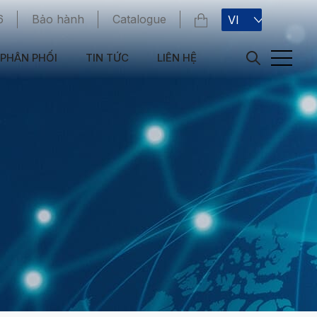
6
Bảo hành
Catalogue
VI
PHÂN PHỐI
TIN TỨC
LIÊN HỆ