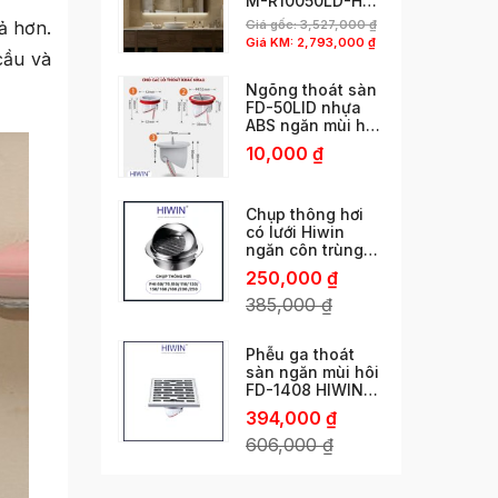
M-R10050LD-H
phun cát viền độc
ả hơn.
Giá gốc:
3,527,000
₫
đáo
Giá KM:
2,793,000
₫
cầu và
Ngõng thoát sàn
FD-50LID nhựa
ABS ngăn mùi hôi
cống thoát nhanh
10,000
₫
chống côn trùng
chống trào ngược
Chụp thông hơi
có lưới Hiwin
ngăn côn trùng
phi 60/ 76 /80/
250,000
₫
110/ 120/ 150 /160
/180 /200 /250
385,000
₫
Phễu ga thoát
sàn ngăn mùi hôi
FD-1408 HIWIN
ngăn mùi vượt trội
394,000
₫
606,000
₫