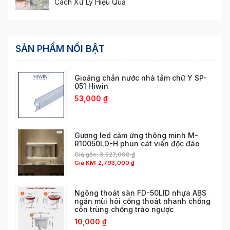
Cách Xử Lý Hiệu Quả
SẢN PHẨM NỔI BẬT
Gioăng chắn nước nhà tắm chữ Y SP-
051 Hiwin
53,000
₫
Gương led cảm ứng thông minh M-
R10050LD-H phun cát viền độc đáo
Giá gốc:
3,527,000
₫
Giá KM:
2,793,000
₫
Ngõng thoát sàn FD-50LID nhựa ABS
ngăn mùi hôi cống thoát nhanh chống
côn trùng chống trào ngược
10,000
₫