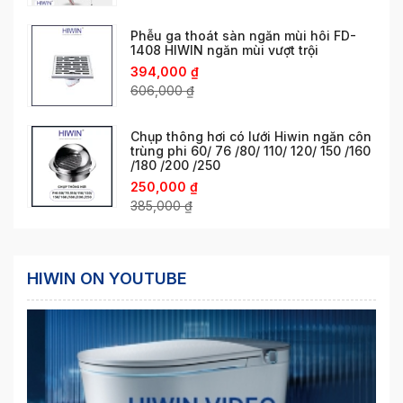
Phễu ga thoát sàn ngăn mùi hôi FD-
1408 HIWIN ngăn mùi vượt trội
394,000
₫
606,000
₫
Chụp thông hơi có lưới Hiwin ngăn côn
trùng phi 60/ 76 /80/ 110/ 120/ 150 /160
/180 /200 /250
250,000
₫
385,000
₫
HIWIN ON YOUTUBE