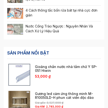
4 Cách thông tắc bồn rửa bát tại nhà cực đơn
giản
Nước Cống Trào Ngược : Nguyên Nhân Và
Cách Xử Lý Hiệu Quả
SẢN PHẨM NỔI BẬT
Gioăng chắn nước nhà tắm chữ Y SP-
051 Hiwin
53,000
₫
Gương led cảm ứng thông minh M-
R10050LD-H phun cát viền độc đáo
Giá gốc:
3,527,000
₫
Giá KM:
2,793,000
₫