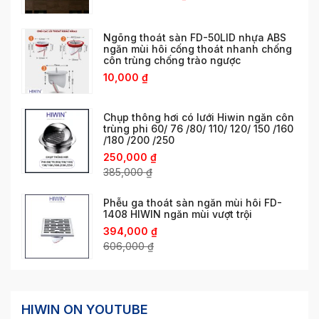
Ngõng thoát sàn FD-50LID nhựa ABS
ngăn mùi hôi cống thoát nhanh chống
côn trùng chống trào ngược
10,000
₫
Chụp thông hơi có lưới Hiwin ngăn côn
trùng phi 60/ 76 /80/ 110/ 120/ 150 /160
/180 /200 /250
250,000
₫
385,000
₫
Phễu ga thoát sàn ngăn mùi hôi FD-
1408 HIWIN ngăn mùi vượt trội
394,000
₫
606,000
₫
HIWIN ON YOUTUBE