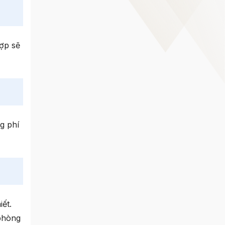
ợp sẽ
g phí
ết.
 phòng