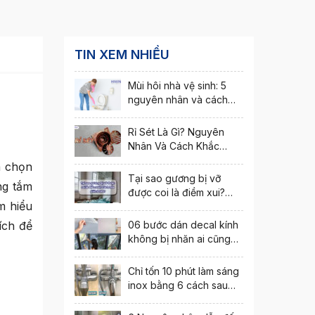
TIN XEM NHIỀU
Mùi hôi nhà vệ sinh: 5
nguyên nhân và cách
khắc phục nhanh nhất
Rỉ Sét Là Gì? Nguyên
Nhân Và Cách Khắc
Phục Hiện Tượng Rỉ Sét
a chọn
Tại sao gương bị vỡ
ng tắm
được coi là điềm xui?
m hiểu
Cách hóa giải ra sao?
ích để
06 bước dán decal kính
không bị nhăn ai cũng
thực hiện được
Chỉ tốn 10 phút làm sáng
inox bằng 6 cách sau
đây