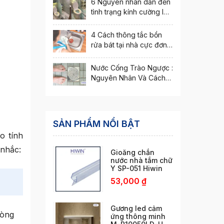
6 Nguyên nhân dẫn đến
tình trạng kính cường lực
bị nứt vỡ
4 Cách thông tắc bồn
rửa bát tại nhà cực đơn
giản
Nước Cống Trào Ngược :
Nguyên Nhân Và Cách
Xử Lý Hiệu Quả
SẢN PHẨM NỔI BẬT
o tính
 nhắc:
Gioăng chắn
nước nhà tắm chữ
Y SP-051 Hiwin
53,000
₫
Gương led cảm
hòng
ứng thông minh