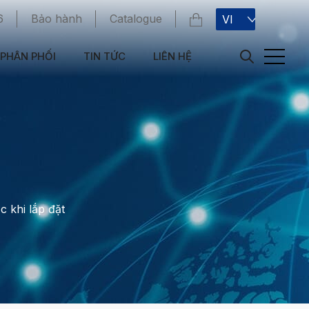
6
Bảo hành
Catalogue
VI
PHÂN PHỐI
TIN TỨC
LIÊN HỆ
 khi lắp đặt