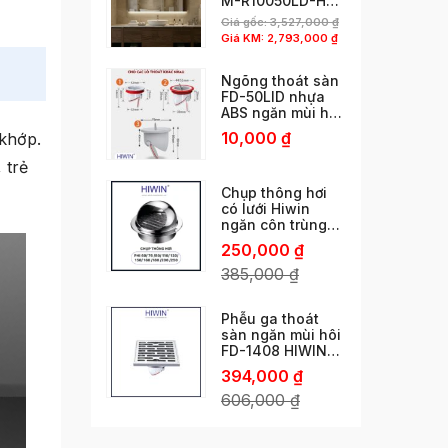
M-R10050LD-H
phun cát viền độc
Giá gốc:
3,527,000
₫
đáo
Giá KM:
2,793,000
₫
Ngõng thoát sàn
FD-50LID nhựa
ABS ngăn mùi hôi
cống thoát nhanh
10,000
₫
 khớp.
chống côn trùng
chống trào ngược
 trẻ
Chụp thông hơi
có lưới Hiwin
ngăn côn trùng
phi 60/ 76 /80/
250,000
₫
110/ 120/ 150 /160
/180 /200 /250
385,000
₫
Phễu ga thoát
sàn ngăn mùi hôi
FD-1408 HIWIN
ngăn mùi vượt trội
394,000
₫
606,000
₫