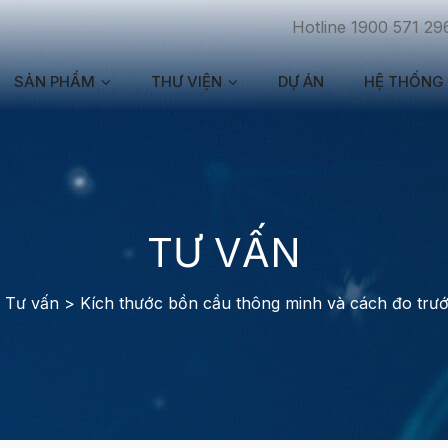
Hotline 1900 571 29
SẢN PHẨM
THƯ VIỆN
DỰ ÁN
HỆ THỐNG 
TƯ VẤN
>
Tư vấn
>
Kích thước bồn cầu thông minh và cách đo trước