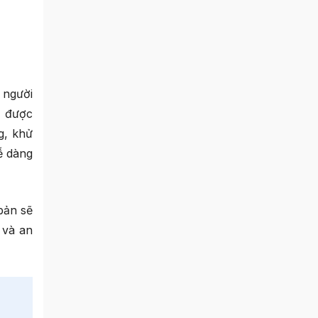
 người
n được
g, khử
ễ dàng
bản sẽ
 và an