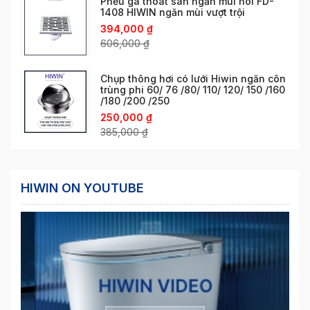
Phễu ga thoát sàn ngăn mùi hôi FD-
1408 HIWIN ngăn mùi vượt trội
394,000
₫
606,000
₫
Chụp thông hơi có lưới Hiwin ngăn côn
trùng phi 60/ 76 /80/ 110/ 120/ 150 /160
/180 /200 /250
250,000
₫
385,000
₫
HIWIN ON YOUTUBE