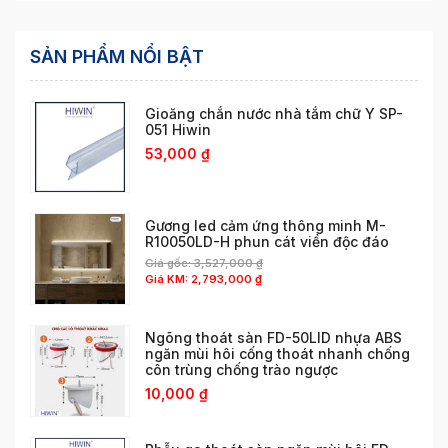
SẢN PHẨM NỔI BẬT
Gioăng chắn nước nhà tắm chữ Y SP-
051 Hiwin
53,000
₫
Gương led cảm ứng thông minh M-
R10050LD-H phun cát viền độc đáo
Giá gốc:
3,527,000
₫
Giá KM:
2,793,000
₫
Ngõng thoát sàn FD-50LID nhựa ABS
ngăn mùi hôi cống thoát nhanh chống
côn trùng chống trào ngược
10,000
₫