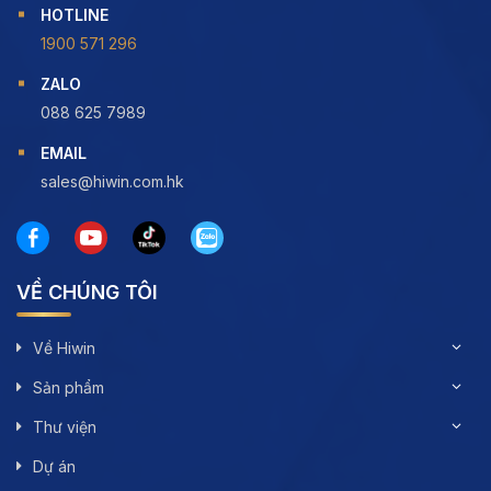
HOTLINE
1900 571 296
ZALO
088 625 7989
EMAIL
sales@hiwin.com.hk
VỀ CHÚNG TÔI
Về Hiwin
Sản phẩm
Thư viện
Dự án