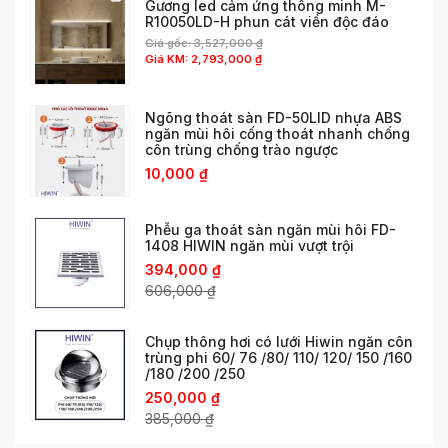
Gương led cảm ứng thông minh M-
R10050LD-H phun cát viền độc đáo
Giá gốc:
3,527,000
₫
Giá KM:
2,793,000
₫
Ngõng thoát sàn FD-50LID nhựa ABS
ngăn mùi hôi cống thoát nhanh chống
côn trùng chống trào ngược
10,000
₫
Phễu ga thoát sàn ngăn mùi hôi FD-
1408 HIWIN ngăn mùi vượt trội
394,000
₫
606,000
₫
Chụp thông hơi có lưới Hiwin ngăn côn
trùng phi 60/ 76 /80/ 110/ 120/ 150 /160
/180 /200 /250
250,000
₫
385,000
₫