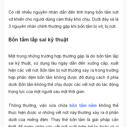
Có rất nhiều nguyên nhân dẫn đến tình trạng
bồn tắm nứt
vỡ khiến cho người dùng cảm thấy khó chịu. Dưới đây sẽ là
3 nguyên nhân chính thường gặp khi bồn tắm bị vỡ, bị nứt.
Bồn tắm lắp sai kỹ thuật
Một trong những trường hợp thường gặp là do bồn tắm lắp
sai kỹ thuật, sử dụng lâu ngày dẫn đến xuống cấp, xuất
hiện các vết nứt.
Bồn tắm bị nứt
thường xảy ra trong trường
hợp phần đệm bồn tắm không được đỡ đúng cách ở phía
dưới. Bồn tắm không thể chịu được các vết nứt do tác động
trọng lực của một người sau một thời gian.
Thông thường, việc sửa chữa
bồn tắm nằm
không thể
thực hiện được vì những vết nứt này thường xảy ra ở phần
dưới của miếng đệm. Thay thế bồn tắm là giải pháp cần
thiết để ngăn chặn các vết nứt xuất hiện trở lại hoặc rò rỉ