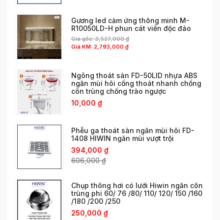
Gương led cảm ứng thông minh M-
R10050LD-H phun cát viền độc đáo
Giá gốc:
3,527,000
₫
Giá KM:
2,793,000
₫
Ngõng thoát sàn FD-50LID nhựa ABS
ngăn mùi hôi cống thoát nhanh chống
côn trùng chống trào ngược
10,000
₫
Phễu ga thoát sàn ngăn mùi hôi FD-
1408 HIWIN ngăn mùi vượt trội
394,000
₫
606,000
₫
Chụp thông hơi có lưới Hiwin ngăn côn
trùng phi 60/ 76 /80/ 110/ 120/ 150 /160
/180 /200 /250
250,000
₫