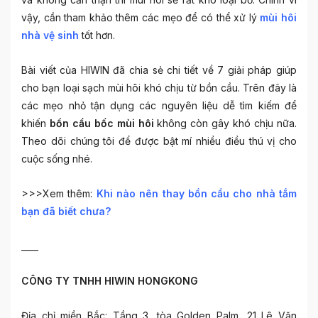
vậy, cần tham khảo thêm các mẹo để có thể xử lý
mùi hôi
nhà vệ sinh
tốt hơn.
Bài viết của HIWIN đã chia sẻ chi tiết về 7 giải pháp giúp
cho bạn loại sạch mùi hôi khó chịu từ bồn cầu. Trên đây là
các mẹo nhỏ tận dụng các nguyên liệu dễ tìm kiếm để
khiến
bồn cầu bốc mùi hôi
không còn gây khó chịu nữa.
Theo dõi chúng tôi để được bật mí nhiều điều thú vị cho
cuộc sống nhé.
>>>Xem thêm:
Khi nào nên thay bồn cầu cho nhà tắm
bạn đã biết chưa?
____
CÔNG TY TNHH HIWIN HONGKONG
Địa chỉ miền Bắc: Tầng 3, tòa Golden Palm, 21 Lê Văn