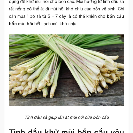
dụng để khử mùi hôi cho bồn cầu. Mùi hương từ tinh dầu sả
rất nồng có thể át đi mùi hôi khó chịu của bồn vệ sinh. Chỉ
cần mua 1 bó sả từ 5 – 7 cây là có thể khiến cho
bồn cầu
bốc mùi hôi
hết sạch mùi khó chịu.
Tinh dầu sả giúp lấn át mùi hôi của bồn cầu
Tinh dầu khử mùi bồn cầu yêu